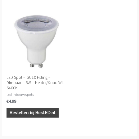
LED Spot – GU10 Fitting –
Dimbaar – 6W – Helder/Koud Wit
6400K
Led inbouwspots
€
4.99
Bestellen bij BesLED.nl