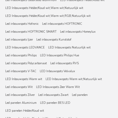
Led inbouwspots Geborsteld aluminium
LED Inbouwspots Helder/Koud wit
LED Inbouwspots Helder/Koud wit;Warm wit;Natuurlijk wit
LED Inbouwspots Helder/Koud wit;Warm wit;RGB;Natuurlijk wit
Led inbouwspots Hofronic
Led inbouwspots HOFTRONIC
Led inbouwspots HOFTRONIC SMART
Led inbouwspots Homeylux
Led inbouwspots Ijzer
Led inbouwspots Kunststof
LED Inbouwspots LEDVANCE
LED Inbouwspots Natuurlijk wit
Led inbouwspots Philips
LED Inbouwspots Philips Hue
Led inbouwspots Polycarbonaat
Led inbouwspots RVS
Led inbouwspots V-TAC
LED Inbouwspots Velvalux
LED Inbouwspots Warm wit
LED Inbouwspots Warm wit;Natuurlijk wit
Led inbouwspots Wit
LED Inbouwspots Zeer Warm Wit
Led inbouwspots Zilver
Led inbouwspots Zwart
Led panelen
Led panelen Aluminium
LED panelen BES LED
LED panelen Helder/Koud wit