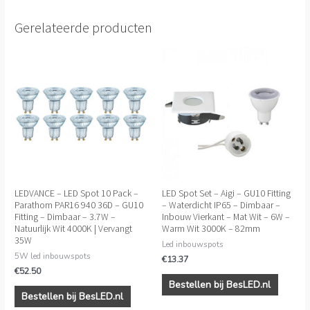
Gerelateerde producten
LEDVANCE – LED Spot 10 Pack –
LED Spot Set – Aigi – GU10 Fitting
Parathom PAR16 940 36D – GU10
– Waterdicht IP65 – Dimbaar –
Fitting – Dimbaar – 3.7W –
Inbouw Vierkant – Mat Wit – 6W –
Natuurlijk Wit 4000K | Vervangt
Warm Wit 3000K – 82mm
35W
Led inbouwspots
5W led inbouwspots
€
13.37
€
52.50
Bestellen bij BesLED.nl
Bestellen bij BesLED.nl