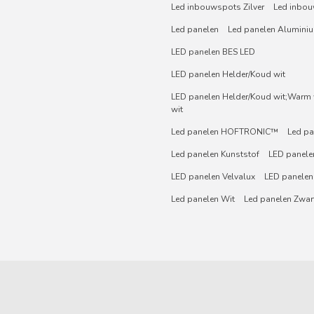
Led inbouwspots Zilver
Led inbou
Led panelen
Led panelen Alumini
LED panelen BES LED
LED panelen Helder/Koud wit
LED panelen Helder/Koud wit;Warm w
wit
Led panelen HOFTRONIC™
Led pa
Led panelen Kunststof
LED panelen
LED panelen Velvalux
LED panelen
Led panelen Wit
Led panelen Zwar