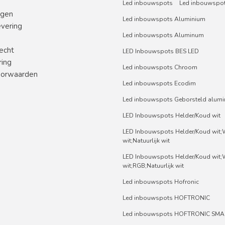
Led inbouwspots
Led inbouwspot
ngen
Led inbouwspots Aluminium
evering
Led inbouwspots Aluminum
echt
LED Inbouwspots BES LED
ring
Led inbouwspots Chroom
orwaarden
Led inbouwspots Ecodim
Led inbouwspots Geborsteld alum
LED Inbouwspots Helder/Koud wit
LED Inbouwspots Helder/Koud wit
wit;Natuurlijk wit
LED Inbouwspots Helder/Koud wit
wit;RGB;Natuurlijk wit
Led inbouwspots Hofronic
Led inbouwspots HOFTRONIC
Led inbouwspots HOFTRONIC SMA