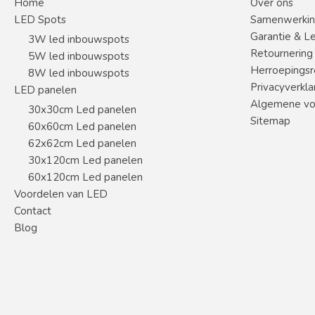
Home
Over ons
LED Spots
Samenwerki
Garantie & L
3W led inbouwspots
Retournering
5W led inbouwspots
Herroepingsr
8W led inbouwspots
Privacyverkla
LED panelen
Algemene vo
30x30cm Led panelen
Sitemap
60x60cm Led panelen
62x62cm Led panelen
30x120cm Led panelen
60x120cm Led panelen
Voordelen van LED
Contact
Blog