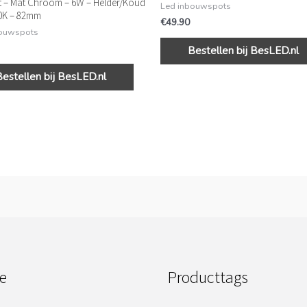
t – Mat Chroom – 6W – Helder/Koud
Led inbouwspots
0K – 82mm
€
49.90
bouwspots
Bestellen bij BesLED.nl
Bestellen bij BesLED.nl
e
Producttags