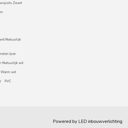
wspots Zwart
um
it;Natuurlijk
nelen Ijzer
 Natuurlijk wit
 Warm wit
t
PVC
Powered by
LED inbouwverlichting