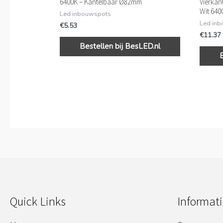
6400K – Kantelbaar Ø82mm
Vierkan
Wit 640
Led inbouwspots
Led in
€
5.53
€
11.37
Bestellen bij BesLED.nl
Quick Links
Informati