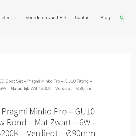
Zoeke
nelen
Voordelen van LED
Contact
Blog
ED Spot Set – Pragmi Minko Pro – GU10 Fitting –
6W – Natuurlijk Wit 4200K – Verdiept – Ø90mm
– Pragmi Minko Pro – GU10
uw Rond – Mat Zwart – 6W –
 4200K – Verdiept – Ø90mm