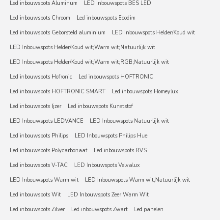
Led inbouwspots Aluminum
LED Inbouwspots BES LED
Led inbouwspots Chroom
Led inbouwspots Ecodim
Led inbouwspots Geborsteld aluminium
LED Inbouwspots Helder/Koud wit
LED Inbouwspots Helder/Koud wit;Warm wit;Natuurlijk wit
LED Inbouwspots Helder/Koud wit;Warm wit;RGB;Natuurlijk wit
Led inbouwspots Hofronic
Led inbouwspots HOFTRONIC
Led inbouwspots HOFTRONIC SMART
Led inbouwspots Homeylux
Led inbouwspots Ijzer
Led inbouwspots Kunststof
LED Inbouwspots LEDVANCE
LED Inbouwspots Natuurlijk wit
Led inbouwspots Philips
LED Inbouwspots Philips Hue
Led inbouwspots Polycarbonaat
Led inbouwspots RVS
Led inbouwspots V-TAC
LED Inbouwspots Velvalux
LED Inbouwspots Warm wit
LED Inbouwspots Warm wit;Natuurlijk wit
Led inbouwspots Wit
LED Inbouwspots Zeer Warm Wit
Led inbouwspots Zilver
Led inbouwspots Zwart
Led panelen