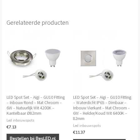
Gerelateerde producten
LED Spot Set – Aigi – GU10 Fitting
LED Spot Set – Aigi – GU10 Fitting
– Inbouw Rond – Mat Chroom –
– Waterdicht IP65 – Dimbaar –
6W – Natuurlijk Wit 4200K –
Inbouw Vierkant – Mat Chroom –
Kantelbaar Ø82mm
6W – Helder/Koud Wit 6400K –
82mm
Led inbouwspots
Led inbouwspots
€
7.13
€
11.37
Bestellen bij BesLED.nl