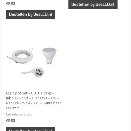
€
5.53
Bestellen bij BesLED.nl
Bestellen bij BesLED.nl
LED Spot Set – GU10 Fitting –
Inbouw Rond – Glans Wit – 6W –
Natuurlijk Wit 4200K – Kantelbaar
Ø82mm
Led inbouwspots
€
5.53