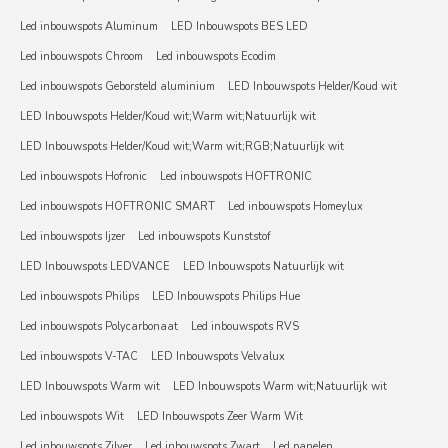
Led inbouwspots Aluminum
LED Inbouwspots BES LED
Led inbouwspots Chroom
Led inbouwspots Ecodim
Led inbouwspots Geborsteld aluminium
LED Inbouwspots Helder/Koud wit
LED Inbouwspots Helder/Koud wit;Warm wit;Natuurlijk wit
LED Inbouwspots Helder/Koud wit;Warm wit;RGB;Natuurlijk wit
Led inbouwspots Hofronic
Led inbouwspots HOFTRONIC
Led inbouwspots HOFTRONIC SMART
Led inbouwspots Homeylux
Led inbouwspots Ijzer
Led inbouwspots Kunststof
LED Inbouwspots LEDVANCE
LED Inbouwspots Natuurlijk wit
Led inbouwspots Philips
LED Inbouwspots Philips Hue
Led inbouwspots Polycarbonaat
Led inbouwspots RVS
Led inbouwspots V-TAC
LED Inbouwspots Velvalux
LED Inbouwspots Warm wit
LED Inbouwspots Warm wit;Natuurlijk wit
Led inbouwspots Wit
LED Inbouwspots Zeer Warm Wit
Led inbouwspots Zilver
Led inbouwspots Zwart
Led panelen