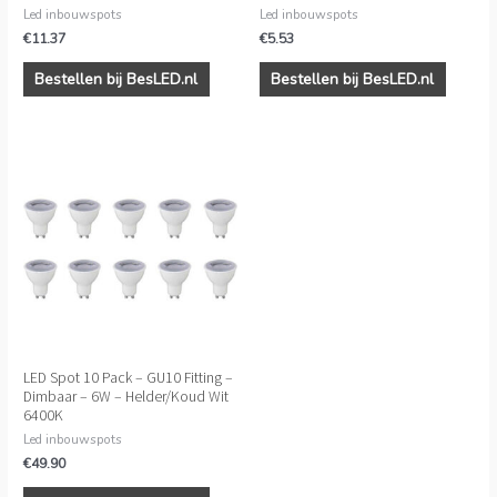
Led inbouwspots
Led inbouwspots
€
11.37
€
5.53
Bestellen bij BesLED.nl
Bestellen bij BesLED.nl
LED Spot 10 Pack – GU10 Fitting –
Dimbaar – 6W – Helder/Koud Wit
6400K
Led inbouwspots
€
49.90