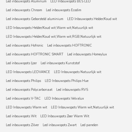
Led inbouwspots Aluminum
LED Inbouwspots BES LED
Led inbouwspots Chroom
Led inbouwspots Ecodim
Led inbouwspots Geborsteld aluminium
LED Inbouwspots Helder/Koud wit
LED Inbouwspots Helder/Koud wit;Warm wit;Natuurlijk wit
LED Inbouwspots Helder/Koud wit;Warm wit;RGB;Natuurlijk wit
Led inbouwspots Hofronic
Led inbouwspots HOFTRONIC
Led inbouwspots HOFTRONIC SMART
Led inbouwspots Homeylux
Led inbouwspots Ijzer
Led inbouwspots Kunststof
LED Inbouwspots LEDVANCE
LED Inbouwspots Natuurlijk wit
Led inbouwspots Philips
LED Inbouwspots Philips Hue
Led inbouwspots Polycarbonaat
Led inbouwspots RVS
Led inbouwspots V-TAC
LED Inbouwspots Velvalux
LED Inbouwspots Warm wit
LED Inbouwspots Warm wit;Natuurlijk wit
Led inbouwspots Wit
LED Inbouwspots Zeer Warm Wit
Led inbouwspots Zilver
Led inbouwspots Zwart
Led panelen