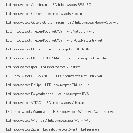
Led inbouwspots Aluminum
LED Inbouwspots BES LED
Led inbouwspots Chroom
Led inbouwspots Ecodim
Led inbouwspots Geborsteld aluminium
LED Inbouwspots Helder/Koud wit
LED Inbouwspots Helder/Koud wit;Warm wit;Natuurlijk wit
LED Inbouwspots Helder/Koud wit;Warm wit;RGB;Natuurlijk wit
Led inbouwspots Hofronic
Led inbouwspots HOFTRONIC
Led inbouwspots HOFTRONIC SMART
Led inbouwspots Homeylux
Led inbouwspots Ijzer
Led inbouwspots Kunststof
LED Inbouwspots LEDVANCE
LED Inbouwspots Natuurlijk wit
Led inbouwspots Philips
LED Inbouwspots Philips Hue
Led inbouwspots Polycarbonaat
Led inbouwspots RVS
Led inbouwspots V-TAC
LED Inbouwspots Velvalux
LED Inbouwspots Warm wit
LED Inbouwspots Warm wit;Natuurlijk wit
Led inbouwspots Wit
LED Inbouwspots Zeer Warm Wit
Led inbouwspots Zilver
Led inbouwspots Zwart
Led panelen