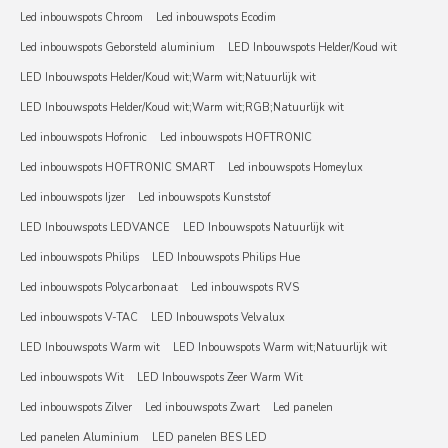
Led inbouwspots Chroom
Led inbouwspots Ecodim
Led inbouwspots Geborsteld aluminium
LED Inbouwspots Helder/Koud wit
LED Inbouwspots Helder/Koud wit;Warm wit;Natuurlijk wit
LED Inbouwspots Helder/Koud wit;Warm wit;RGB;Natuurlijk wit
Led inbouwspots Hofronic
Led inbouwspots HOFTRONIC
Led inbouwspots HOFTRONIC SMART
Led inbouwspots Homeylux
Led inbouwspots Ijzer
Led inbouwspots Kunststof
LED Inbouwspots LEDVANCE
LED Inbouwspots Natuurlijk wit
Led inbouwspots Philips
LED Inbouwspots Philips Hue
Led inbouwspots Polycarbonaat
Led inbouwspots RVS
Led inbouwspots V-TAC
LED Inbouwspots Velvalux
LED Inbouwspots Warm wit
LED Inbouwspots Warm wit;Natuurlijk wit
Led inbouwspots Wit
LED Inbouwspots Zeer Warm Wit
Led inbouwspots Zilver
Led inbouwspots Zwart
Led panelen
Led panelen Aluminium
LED panelen BES LED