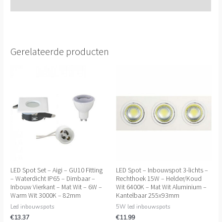
Extra informatie
Gerelateerde producten
LED Spot Set – Aigi – GU10 Fitting
LED Spot – Inbouwspot 3-lichts –
– Waterdicht IP65 – Dimbaar –
Rechthoek 15W – Helder/Koud
Inbouw Vierkant – Mat Wit – 6W –
Wit 6400K – Mat Wit Aluminium –
Warm Wit 3000K – 82mm
Kantelbaar 255x93mm
Led inbouwspots
5W led inbouwspots
€
13.37
€
11.99