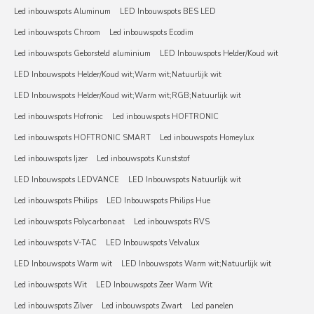
Led inbouwspots Aluminum
LED Inbouwspots BES LED
Led inbouwspots Chroom
Led inbouwspots Ecodim
Led inbouwspots Geborsteld aluminium
LED Inbouwspots Helder/Koud wit
LED Inbouwspots Helder/Koud wit;Warm wit;Natuurlijk wit
LED Inbouwspots Helder/Koud wit;Warm wit;RGB;Natuurlijk wit
Led inbouwspots Hofronic
Led inbouwspots HOFTRONIC
Led inbouwspots HOFTRONIC SMART
Led inbouwspots Homeylux
Led inbouwspots Ijzer
Led inbouwspots Kunststof
LED Inbouwspots LEDVANCE
LED Inbouwspots Natuurlijk wit
Led inbouwspots Philips
LED Inbouwspots Philips Hue
Led inbouwspots Polycarbonaat
Led inbouwspots RVS
Led inbouwspots V-TAC
LED Inbouwspots Velvalux
LED Inbouwspots Warm wit
LED Inbouwspots Warm wit;Natuurlijk wit
Led inbouwspots Wit
LED Inbouwspots Zeer Warm Wit
Led inbouwspots Zilver
Led inbouwspots Zwart
Led panelen