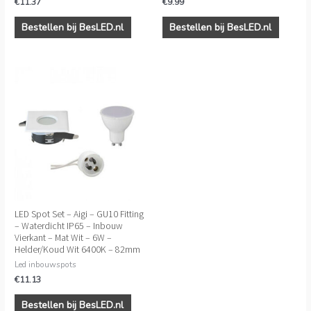
€
11.37
€
9.99
Bestellen bij BesLED.nl
Bestellen bij BesLED.nl
LED Spot Set – Aigi – GU10 Fitting
– Waterdicht IP65 – Inbouw
Vierkant – Mat Wit – 6W –
Helder/Koud Wit 6400K – 82mm
Led inbouwspots
€
11.13
Bestellen bij BesLED.nl