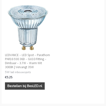
LEDVANCE – LED Spot – Parathom
PAR16 930 36D – GU10 Fitting –
Dimbaar – 3.7W – Warm Wit
3000K | Vervangt 35W
5W led inbouwspots
€
5.25
Bestellen bij BesLED.nl