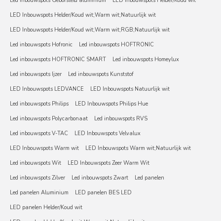
Led inbouwspots Geborsteld aluminium
LED Inbouwspots Helder/Koud wit
LED Inbouwspots Helder/Koud wit;Warm wit;Natuurlijk wit
LED Inbouwspots Helder/Koud wit;Warm wit;RGB;Natuurlijk wit
Led inbouwspots Hofronic
Led inbouwspots HOFTRONIC
Led inbouwspots HOFTRONIC SMART
Led inbouwspots Homeylux
Led inbouwspots Ijzer
Led inbouwspots Kunststof
LED Inbouwspots LEDVANCE
LED Inbouwspots Natuurlijk wit
Led inbouwspots Philips
LED Inbouwspots Philips Hue
Led inbouwspots Polycarbonaat
Led inbouwspots RVS
Led inbouwspots V-TAC
LED Inbouwspots Velvalux
LED Inbouwspots Warm wit
LED Inbouwspots Warm wit;Natuurlijk wit
Led inbouwspots Wit
LED Inbouwspots Zeer Warm Wit
Led inbouwspots Zilver
Led inbouwspots Zwart
Led panelen
Led panelen Aluminium
LED panelen BES LED
LED panelen Helder/Koud wit