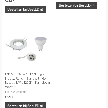
€
11.37
Bestellen bij BesLED.nl
Bestellen bij BesLED.nl
LED Spot Set – GU10 Fitting –
Inbouw Rond – Glans Wit – 6W –
Natuurlijk Wit 4200K – Kantelbaar
Ø82mm
Led inbouwspots
€
5.53
Bestellen bij BesLED.nl