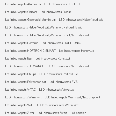
Led inbouwspots Aluminum
LED Inbouwspots BES LED
Led inbouwspots Chroom
Led inbouwspots Ecodim
Led inbouwspots Geborsteld aluminium
LED Inbouwspots Helder/Koud wit
LED Inbouwspots Helder/Koud wit;Warm wit;Natuurlijk wit
LED Inbouwspots Helder/Koud wit;Warm wit;RGB;Natuurlijk wit
Led inbouwspots Hofronic
Led inbouwspots HOFTRONIC
Led inbouwspots HOFTRONIC SMART
Led inbouwspots Homeylux
Led inbouwspots Ijzer
Led inbouwspots Kunststof
LED Inbouwspots LEDVANCE
LED Inbouwspots Natuurlijk wit
Led inbouwspots Philips
LED Inbouwspots Philips Hue
Led inbouwspots Polycarbonaat
Led inbouwspots RVS
Led inbouwspots V-TAC
LED Inbouwspots Velvalux
LED Inbouwspots Warm wit
LED Inbouwspots Warm wit;Natuurlijk wit
Led inbouwspots Wit
LED Inbouwspots Zeer Warm Wit
Led inbouwspots Zilver
Led inbouwspots Zwart
Led panelen