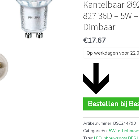
Kantelbaar Ø9
827 36D – 5W –
Dimbaar
€
17.67
Op werkdagen voor 22:00
Bestellen bij Be
Artikelnummer:
BSE244793
Categorieën:
5W led inbouw
Tags:
LED Inbouwspots BES 