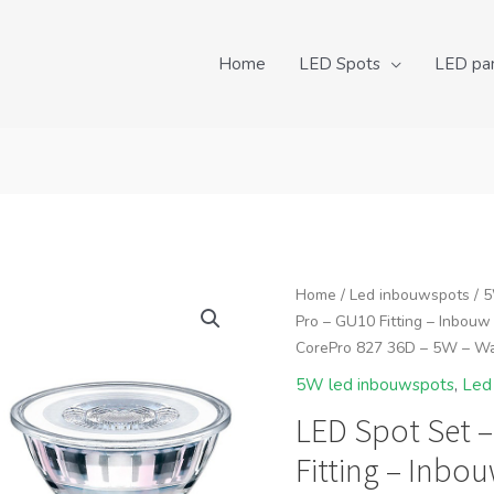
Home
LED Spots
LED pa
Home
/
Led inbouwspots
/
5
Pro – GU10 Fitting – Inbouw
CorePro 827 36D – 5W – Wa
5W led inbouwspots
,
Led
LED Spot Set –
Fitting – Inbo