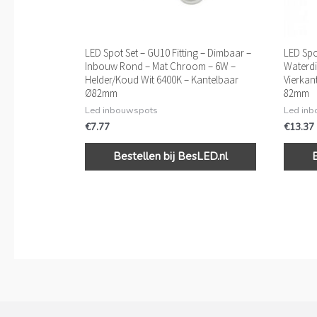
LED Spot Set – GU10 Fitting – Dimbaar –
LED Spot
Inbouw Rond – Mat Chroom – 6W –
Waterdi
Helder/Koud Wit 6400K – Kantelbaar
Vierkan
Ø82mm
82mm
Led inbouwspots
Led in
€
7.77
€
13.37
Bestellen bij BesLED.nl