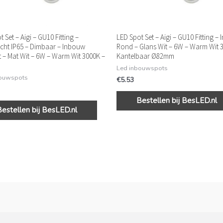
 Set – Aigi – GU10 Fitting –
LED Spot Set – Aigi – GU10 Fitting –
cht IP65 – Dimbaar – Inbouw
Rond – Glans Wit – 6W – Warm Wit 
t – Mat Wit – 6W – Warm Wit 3000K –
Kantelbaar Ø82mm
Led inbouwspots
bouwspots
€
5.53
Bestellen bij BesLED.nl
Bestellen bij BesLED.nl