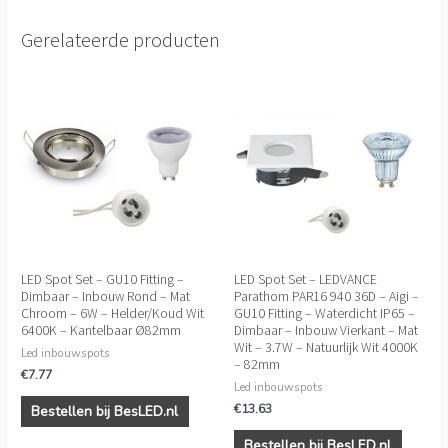
Gerelateerde producten
LED Spot Set – GU10 Fitting –
LED Spot Set – LEDVANCE
Dimbaar – Inbouw Rond – Mat
Parathom PAR16 940 36D – Aigi –
Chroom – 6W – Helder/Koud Wit
GU10 Fitting – Waterdicht IP65 –
6400K – Kantelbaar Ø82mm
Dimbaar – Inbouw Vierkant – Mat
Wit – 3.7W – Natuurlijk Wit 4000K
Led inbouwspots
– 82mm
€
7.77
Led inbouwspots
€
13.63
Bestellen bij BesLED.nl
Bestellen bij BesLED.nl