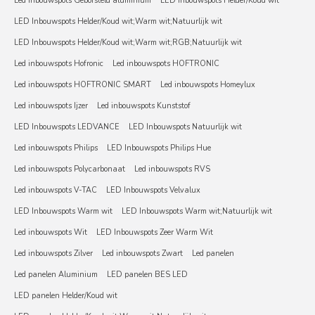
Led inbouwspots Geborsteld aluminium
LED Inbouwspots Helder/Koud wit
LED Inbouwspots Helder/Koud wit;Warm wit;Natuurlijk wit
LED Inbouwspots Helder/Koud wit;Warm wit;RGB;Natuurlijk wit
Led inbouwspots Hofronic
Led inbouwspots HOFTRONIC
Led inbouwspots HOFTRONIC SMART
Led inbouwspots Homeylux
Led inbouwspots Ijzer
Led inbouwspots Kunststof
LED Inbouwspots LEDVANCE
LED Inbouwspots Natuurlijk wit
Led inbouwspots Philips
LED Inbouwspots Philips Hue
Led inbouwspots Polycarbonaat
Led inbouwspots RVS
Led inbouwspots V-TAC
LED Inbouwspots Velvalux
LED Inbouwspots Warm wit
LED Inbouwspots Warm wit;Natuurlijk wit
Led inbouwspots Wit
LED Inbouwspots Zeer Warm Wit
Led inbouwspots Zilver
Led inbouwspots Zwart
Led panelen
Led panelen Aluminium
LED panelen BES LED
LED panelen Helder/Koud wit