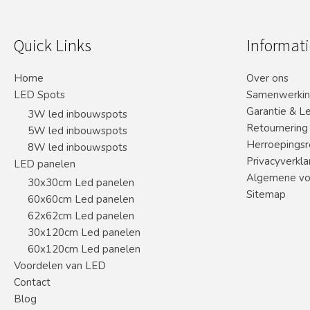
Quick Links
Informati
Home
Over ons
LED Spots
Samenwerki
Garantie & L
3W led inbouwspots
Retournering
5W led inbouwspots
Herroepingsr
8W led inbouwspots
Privacyverkla
LED panelen
Algemene vo
30x30cm Led panelen
Sitemap
60x60cm Led panelen
62x62cm Led panelen
30x120cm Led panelen
60x120cm Led panelen
Voordelen van LED
Contact
Blog