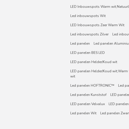
LED Inbouwspots Warm wit;Natuurli
Led inbouwspots Wit
LED Inbouwspots Zeer Warm Wit
Led inbouwspots Zilver
Led inbou
Led panelen
Led panelen Alumini
LED panelen BES LED
LED panelen Helder/Koud wit
LED panelen Helder/Koud wit;Warm w
wit
Led panelen HOFTRONIC™
Led pa
Led panelen Kunststof
LED panelen
LED panelen Velvalux
LED panelen
Led panelen Wit
Led panelen Zwar