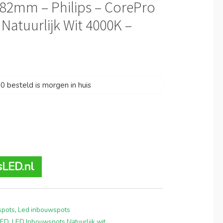
Ø82mm – Philips – CorePro
 Natuurlijk Wit 4000K –
 besteld is morgen in huis
sLED.nl
spots
,
Led inbouwspots
LED
,
LED Inbouwspots Natuurlijk wit