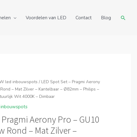
Zoeke
nelen
Voordelen van LED
Contact
Blog
W led inbouwspots
/ LED Spot Set – Pragmi Aerony
 Rond – Mat Zilver – Kantelbaar – Ø82mm – Philips –
uurlijk Wit 4000K – Dimbaar
 inbouwspots
– Pragmi Aerony Pro – GU10
w Rond – Mat Zilver –