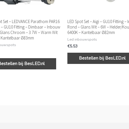
t Set – LEDVANCE Parathom PAR16
LED Spot Set – Aigi – GU10 Fitting –
 – GU10 Fitting – Dimbaar – Inbouw
Rond – Glans Wit – 6W – Helder/Kou
Glans Chroom – 3.7W – Warm Wit
6400K – Kantelbaar Ø82mm
– Kantelbaar Ø83mm
Led inbouwspots
bouwspots
€
5.53
Bestellen bij BesLED.nl
Bestellen bij BesLED.nl