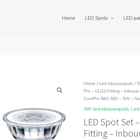
Home
LED Spots
LED pa
Home
/
Led inbouwspots
/
5
Pro – GU10 Fitting – Inbouw
CorePro 840 36D – 5W – Nat
5W led inbouwspots
,
Led
LED Spot Set 
Fitting – Inbou