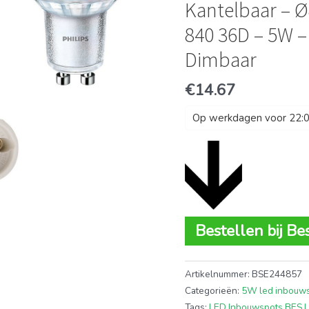
Kantelbaar – 
840 36D – 5W –
Dimbaar
€
14.67
Op werkdagen voor 22:00
Bestellen bij Be
Artikelnummer:
BSE244857
Categorieën:
5W led inbouw
Tags:
LED Inbouwspots BES 