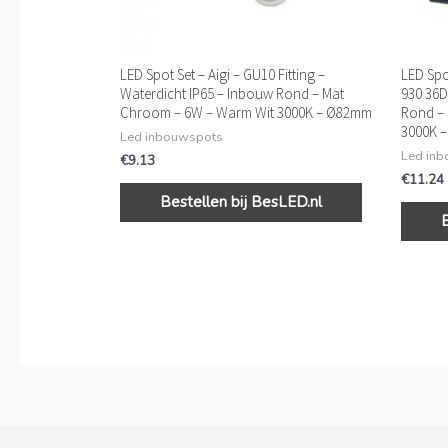
LED Spot Set – Aigi – GU10 Fitting –
LED Spo
Waterdicht IP65 – Inbouw Rond – Mat
930 36D
Chroom – 6W – Warm Wit 3000K – Ø82mm
Rond – 
3000K 
Led inbouwspots
Led in
€
9.13
€
11.24
Bestellen bij BesLED.nl