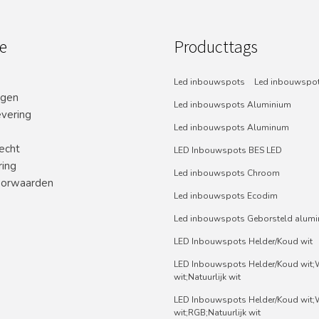
e
Producttags
Led inbouwspots
Led inbouwspot
ngen
Led inbouwspots Aluminium
evering
Led inbouwspots Aluminum
echt
LED Inbouwspots BES LED
ring
Led inbouwspots Chroom
orwaarden
Led inbouwspots Ecodim
Led inbouwspots Geborsteld alum
LED Inbouwspots Helder/Koud wit
LED Inbouwspots Helder/Koud wit
wit;Natuurlijk wit
LED Inbouwspots Helder/Koud wit
wit;RGB;Natuurlijk wit