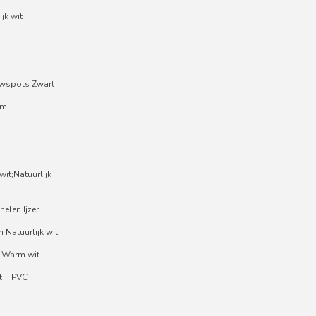
jk wit
wspots Zwart
um
it;Natuurlijk
nelen Ijzer
 Natuurlijk wit
 Warm wit
t
PVC