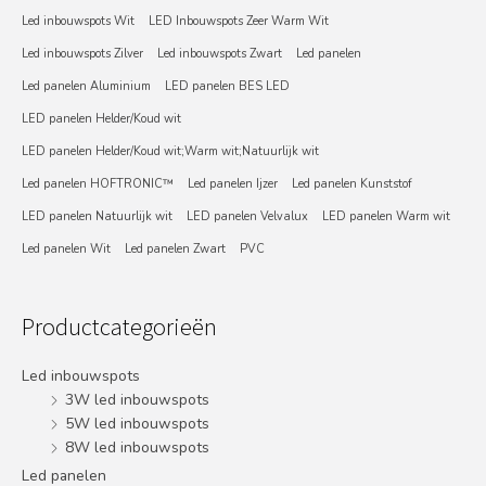
Led inbouwspots Wit
LED Inbouwspots Zeer Warm Wit
Led inbouwspots Zilver
Led inbouwspots Zwart
Led panelen
Led panelen Aluminium
LED panelen BES LED
LED panelen Helder/Koud wit
LED panelen Helder/Koud wit;Warm wit;Natuurlijk wit
Led panelen HOFTRONIC™
Led panelen Ijzer
Led panelen Kunststof
LED panelen Natuurlijk wit
LED panelen Velvalux
LED panelen Warm wit
Led panelen Wit
Led panelen Zwart
PVC
Productcategorieën
Led inbouwspots
3W led inbouwspots
5W led inbouwspots
8W led inbouwspots
Led panelen