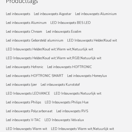
Producttags
Led inbouwspots
Led inbouwspots Aigostar
Led inbouwspots Aluminium
Led inbouwspots Aluminum
LED Inbouwspots BES LED
Led inbouwspots Chroom
Led inbouwspots Ecodim
Led inbouwspots Geborsteld aluminium
LED Inbouwspots Helder/Koud wit
LED Inbouwspots Helder/Koud wit;Warm wit;Natuurlijk wit
LED Inbouwspots Helder/Koud wit;Warm wit;RGB;Natuurlijk wit
Led inbouwspots Hofronic
Led inbouwspots HOFTRONIC
Led inbouwspots HOFTRONIC SMART
Led inbouwspots Homeylux
Led inbouwspots Ijzer
Led inbouwspots Kunststof
LED Inbouwspots LEDVANCE
LED Inbouwspots Natuurlijk wit
Led inbouwspots Philips
LED Inbouwspots Philips Hue
Led inbouwspots Polycarbonaat
Led inbouwspots RVS
Led inbouwspots V-TAC
LED Inbouwspots Velvalux
LED Inbouwspots Warm wit
LED Inbouwspots Warm wit;Natuurlijk wit