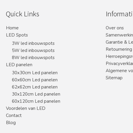
Quick Links
Informati
Home
Over ons
LED Spots
Samenwerki
Garantie & L
3W led inbouwspots
Retournering
5W led inbouwspots
Herroepingsr
8W led inbouwspots
Privacyverkla
LED panelen
Algemene vo
30x30cm Led panelen
Sitemap
60x60cm Led panelen
62x62cm Led panelen
30x120cm Led panelen
60x120cm Led panelen
Voordelen van LED
Contact
Blog