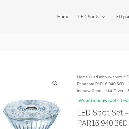
Home
LED Spots
LED pa
Home
/
Led inbouwspots
/
5
Parathom PAR16 940 36D – P
Inbouw Rond – Mat Zilver –
5W led inbouwspots
,
Led
LED Spot Set 
PAR16 940 36D 