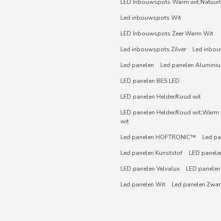
LED Inbouwspots Warm wit;Natuurli
Led inbouwspots Wit
LED Inbouwspots Zeer Warm Wit
Led inbouwspots Zilver
Led inbou
Led panelen
Led panelen Alumini
LED panelen BES LED
LED panelen Helder/Koud wit
LED panelen Helder/Koud wit;Warm w
wit
Led panelen HOFTRONIC™
Led pa
Led panelen Kunststof
LED panelen
LED panelen Velvalux
LED panelen
Led panelen Wit
Led panelen Zwar