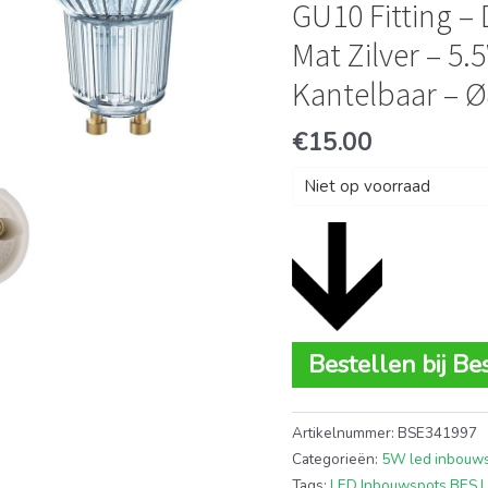
GU10 Fitting 
Mat Zilver – 5.
Kantelbaar –
€
15.00
Niet op voorraad
Bestellen bij Be
Artikelnummer:
BSE341997
Categorieën:
5W led inbouw
Tags:
LED Inbouwspots BES 