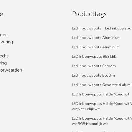
e
Producttags
Led inbouwspots
Led inbouwspot
ngen
Led inbouwspots Aluminium
evering
Led inbouwspots Aluminum
echt
LED Inbouwspots BES LED
ring
Led inbouwspots Chroom
orwaarden
Led inbouwspots Ecodim
Led inbouwspots Geborsteld alum
LED Inbouwspots Helder/Koud wit
LED Inbouwspots Helder/Koud wit
wit;Natuurlijk wit
LED Inbouwspots Helder/Koud wit
wit;RGB;Natuurlijk wit