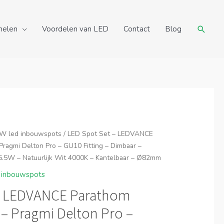
Zoeke
nelen
Voordelen van LED
Contact
Blog
W led inbouwspots
/ LED Spot Set – LEDVANCE
ragmi Delton Pro – GU10 Fitting – Dimbaar –
 5.5W – Natuurlijk Wit 4000K – Kantelbaar – Ø82mm
 inbouwspots
– LEDVANCE Parathom
– Pragmi Delton Pro –