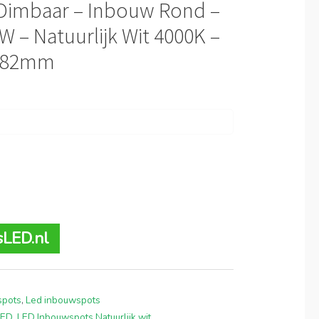
– Dimbaar – Inbouw Rond –
5W – Natuurlijk Wit 4000K –
 Ø82mm
sLED.nl
spots
,
Led inbouwspots
LED
,
LED Inbouwspots Natuurlijk wit