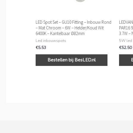
LED Spot Set – GU10 Fitting – Inbouw Rond
LEDVANC
– Mat Chroom – 6W – Helder/Koud Wit
PAR16 9
6400K – Kantelbaar Ø82mm
3.7W – 
Led inbouwspots
5W led
€
5.53
€
52.50
Bestellen bij BesLED.nl