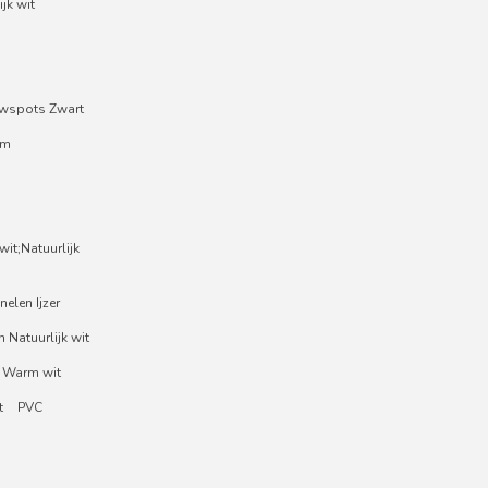
jk wit
wspots Zwart
um
it;Natuurlijk
nelen Ijzer
 Natuurlijk wit
 Warm wit
t
PVC