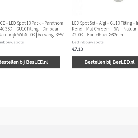
E – LED Spot 10 Pack – Parathom
LED Spot Set – Aigi – GU10 Fitting –
40 36D – GU10 Fitting – Dimbaar –
Rond – Mat Chroom – 6W – Natuurli
Natuurlijk Wit 4000K | Vervangt 35W
4200K – Kantelbaar Ø82mm
 inbouwspots
Led inbouwspots
€
7.13
Bestellen bij BesLED.nl
Bestellen bij BesLED.nl