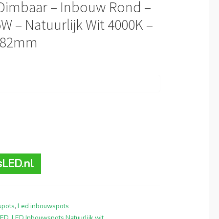
– Dimbaar – Inbouw Rond –
5W – Natuurlijk Wit 4000K –
 Ø82mm
sLED.nl
spots
,
Led inbouwspots
LED
,
LED Inbouwspots Natuurlijk wit