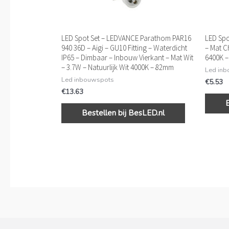
LED Spot Set – LEDVANCE Parathom PAR16
LED Spo
940 36D – Aigi – GU10 Fitting – Waterdicht
– Mat C
IP65 – Dimbaar – Inbouw Vierkant – Mat Wit
6400K 
– 3.7W – Natuurlijk Wit 4000K – 82mm
Led in
Led inbouwspots
€
5.53
€
13.63
Bestellen bij BesLED.nl