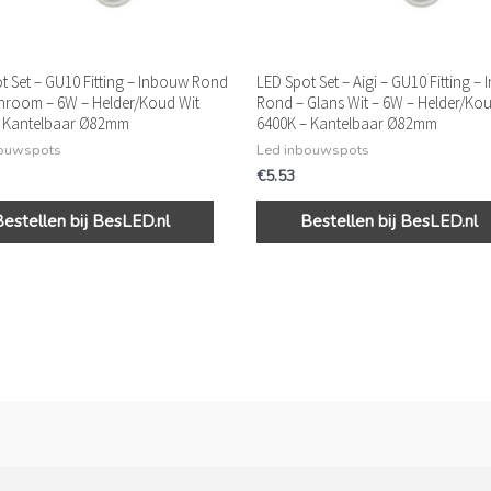
t Set – GU10 Fitting – Inbouw Rond
LED Spot Set – Aigi – GU10 Fitting –
hroom – 6W – Helder/Koud Wit
Rond – Glans Wit – 6W – Helder/Kou
– Kantelbaar Ø82mm
6400K – Kantelbaar Ø82mm
bouwspots
Led inbouwspots
€
5.53
Bestellen bij BesLED.nl
Bestellen bij BesLED.nl