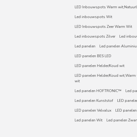
LED Inbouwspots Warm wit;Natuurli
Led inbouwspots Wit
LED Inbouwspots Zeer Warm Wit
Led inbouwspots Zilver
Led inbou
Led panelen
Led panelen Alumini
LED panelen BES LED
LED panelen Helder/Koud wit
LED panelen Helder/Koud wit;Warm w
wit
Led panelen HOFTRONIC™
Led pa
Led panelen Kunststof
LED panelen
LED panelen Velvalux
LED panelen
Led panelen Wit
Led panelen Zwar