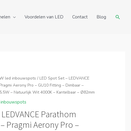
Zoeke
nelen
Voordelen van LED
Contact
Blog
W led inbouwspots
/ LED Spot Set – LEDVANCE
ragmi Aerony Pro – GU10 Fitting – Dimbaar –
5.5W – Natuurlijk Wit 4000K – Kantelbaar – Ø82mm
 inbouwspots
– LEDVANCE Parathom
 – Pragmi Aerony Pro –