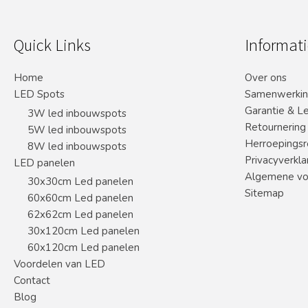
Quick Links
Informati
Home
Over ons
LED Spots
Samenwerki
Garantie & L
3W led inbouwspots
Retournering
5W led inbouwspots
Herroepingsr
8W led inbouwspots
Privacyverkla
LED panelen
Algemene vo
30x30cm Led panelen
Sitemap
60x60cm Led panelen
62x62cm Led panelen
30x120cm Led panelen
60x120cm Led panelen
Voordelen van LED
Contact
Blog