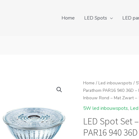
Home
LED Spots
LED pa
Home
/
Led inbouwspots
/
5
Parathom PAR16 940 36D – P
Inbouw Rond – Mat Zwart – 
5W led inbouwspots
,
Led
LED Spot Set 
PAR16 940 36D