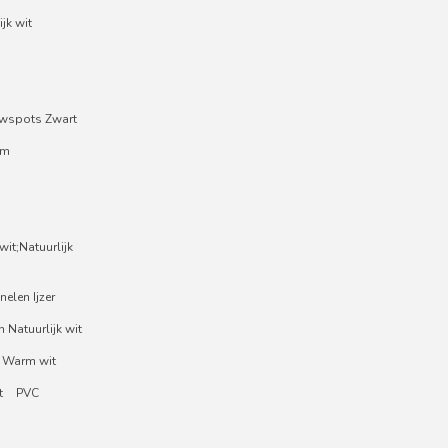
jk wit
wspots Zwart
um
it;Natuurlijk
nelen Ijzer
 Natuurlijk wit
 Warm wit
t
PVC