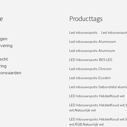
e
Producttags
Led inbouwspots
Led inbouwspot
ngen
Led inbouwspots Aluminium
evering
Led inbouwspots Aluminum
echt
LED Inbouwspots BES LED
ring
Led inbouwspots Chroom
orwaarden
Led inbouwspots Ecodim
Led inbouwspots Geborsteld alum
LED Inbouwspots Helder/Koud wit
LED Inbouwspots Helder/Koud wit
wit;Natuurlijk wit
LED Inbouwspots Helder/Koud wit
wit;RGB;Natuurlijk wit