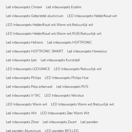
Led inbouwspots Chroom
Led inbouwspots Ecodim
Led inbouwspots Geborsteld aluminium
LED Inbouwspots Helder/Koud wit
LED Inbouwspots Helder/Koud wit;Warm wit;Natuurlijk wit
LED Inbouwspots Helder/Koud wit;Warm wit;RGB;Natuurlijk wit
Led inbouwspots Hofronic
Led inbouwspots HOFTRONIC
Led inbouwspots HOFTRONIC SMART
Led inbouwspots Homeylux
Led inbouwspots Ijzer
Led inbouwspots Kunststof
LED Inbouwspots LEDVANCE
LED Inbouwspots Natuurlijk wit
Led inbouwspots Philips
LED Inbouwspots Philips Hue
Led inbouwspots Polycarbonaat
Led inbouwspots RVS
Led inbouwspots V-TAC
LED Inbouwspots Velvalux
LED Inbouwspots Warm wit
LED Inbouwspots Warm wit;Natuurlijk wit
Led inbouwspots Wit
LED Inbouwspots Zeer Warm Wit
Led inbouwspots Zilver
Led inbouwspots Zwart
Led panelen
Led panelen Aluminium
LED panelen BES LED