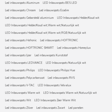
Led inbouwspots Aluminum
LED Inbouwspots BES LED
Led inbouwspots Chroom
Led inbouwspots Ecodim
Led inbouwspots Geborsteld aluminium
LED Inbouwspots Helder/Koud wit
LED Inbouwspots Helder/Koud wit;Warm wit;Natuurlijk wit
LED Inbouwspots Helder/Koud wit;Warm wit;RGB;Natuurlijk wit
Led inbouwspots Hofronic
Led inbouwspots HOFTRONIC
Led inbouwspots HOFTRONIC SMART
Led inbouwspots Homeylux
Led inbouwspots Ijzer
Led inbouwspots Kunststof
LED Inbouwspots LEDVANCE
LED Inbouwspots Natuurlijk wit
Led inbouwspots Philips
LED Inbouwspots Philips Hue
Led inbouwspots Polycarbonaat
Led inbouwspots RVS
Led inbouwspots V-TAC
LED Inbouwspots Velvalux
LED Inbouwspots Warm wit
LED Inbouwspots Warm wit;Natuurlijk wit
Led inbouwspots Wit
LED Inbouwspots Zeer Warm Wit
Led inbouwspots Zilver
Led inbouwspots Zwart
Led panelen