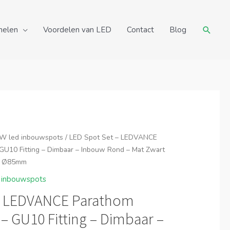
Zoeke
nelen
Voordelen van LED
Contact
Blog
W led inbouwspots
/ LED Spot Set – LEDVANCE
U10 Fitting – Dimbaar – Inbouw Rond – Mat Zwart
– Ø85mm
 inbouwspots
– LEDVANCE Parathom
– GU10 Fitting – Dimbaar –