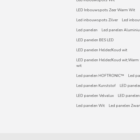
LED Inbouwspots Zeer Warm Wit
Led inbouwspots Zilver
Led inbou
Led panelen
Led panelen Alumini
LED panelen BES LED
LED panelen Helder/Koud wit
LED panelen Helder/Koud wit;Warm w
wit
Led panelen HOFTRONIC™
Led pa
Led panelen Kunststof
LED panelen
LED panelen Velvalux
LED panelen
Led panelen Wit
Led panelen Zwar