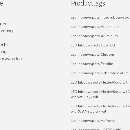
e
Producttags
Led inbouwspots
Led inbouwspot
ngen
Led inbouwspots Aluminium
evering
Led inbouwspots Aluminum
echt
LED Inbouwspots BES LED
ring
Led inbouwspots Chroom
orwaarden
Led inbouwspots Ecodim
Led inbouwspots Geborsteld alum
LED Inbouwspots Helder/Koud wit
LED Inbouwspots Helder/Koud wit
wit;Natuurlijk wit
LED Inbouwspots Helder/Koud wit
wit;RGB;Natuurlijk wit
Led inbouwspots Hofronic
Led inbouwspots HOFTRONIC