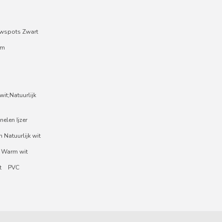
wspots Zwart
um
it;Natuurlijk
nelen Ijzer
 Natuurlijk wit
 Warm wit
t
PVC