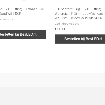
t – GU10 Fitting – Dimbaar – 6W –
LED Spot Set – Aigi – GU10 Fitting –
Koud Wit 6400K
Waterdicht IP65 – Inbouw Vierkant 
Wit – 6W – Helder/Koud Wit 6400K 
bouwspots
Led inbouwspots
€
11.13
Bestellen bij BesLED.nl
Bestellen bij BesLED.nl