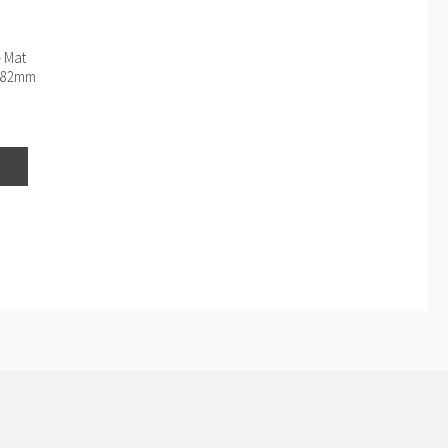
– Mat
– 82mm