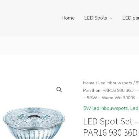
Home
LED Spots
LED pa
Home
/
Led inbouwspots
/
5
Parathom PAR16 930 36D – G
– 5.5W – Warm Wit 3000K 
5W led inbouwspots
,
Led
LED Spot Set 
PAR16 930 36D 