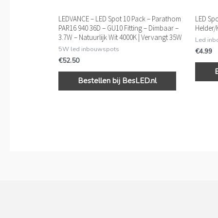
LEDVANCE – LED Spot 10 Pack – Parathom
LED Spo
PAR16 940 36D – GU10 Fitting – Dimbaar –
Helder/
3.7W – Natuurlijk Wit 4000K | Vervangt 35W
Led in
5W led inbouwspots
€
4.99
€
52.50
Bestellen bij BesLED.nl