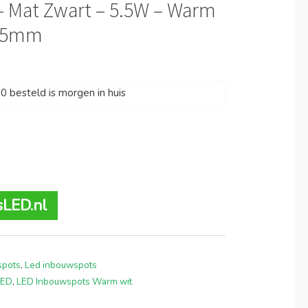
 Mat Zwart – 5.5W – Warm
Ø85mm
 besteld is morgen in huis
sLED.nl
spots
,
Led inbouwspots
LED
,
LED Inbouwspots Warm wit