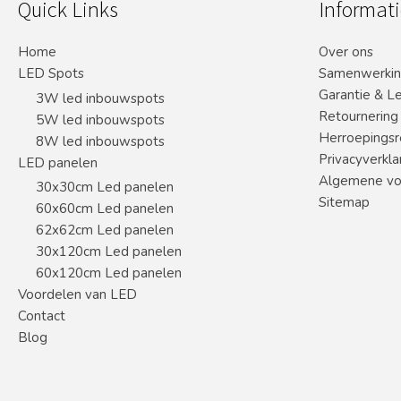
Quick Links
Informati
Home
Over ons
LED Spots
Samenwerki
Garantie & L
3W led inbouwspots
Retournering
5W led inbouwspots
Herroepingsr
8W led inbouwspots
Privacyverkla
LED panelen
Algemene vo
30x30cm Led panelen
Sitemap
60x60cm Led panelen
62x62cm Led panelen
30x120cm Led panelen
60x120cm Led panelen
Voordelen van LED
Contact
Blog