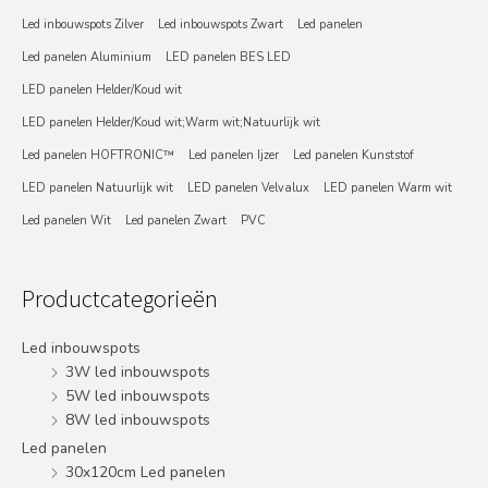
Led inbouwspots Zilver
Led inbouwspots Zwart
Led panelen
Led panelen Aluminium
LED panelen BES LED
LED panelen Helder/Koud wit
LED panelen Helder/Koud wit;Warm wit;Natuurlijk wit
Led panelen HOFTRONIC™
Led panelen Ijzer
Led panelen Kunststof
LED panelen Natuurlijk wit
LED panelen Velvalux
LED panelen Warm wit
Led panelen Wit
Led panelen Zwart
PVC
Productcategorieën
Led inbouwspots
3W led inbouwspots
5W led inbouwspots
8W led inbouwspots
Led panelen
30x120cm Led panelen