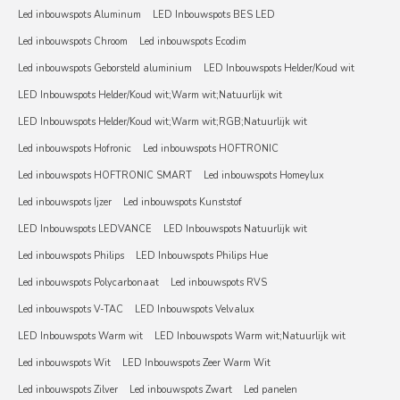
Led inbouwspots Aluminum
LED Inbouwspots BES LED
Led inbouwspots Chroom
Led inbouwspots Ecodim
Led inbouwspots Geborsteld aluminium
LED Inbouwspots Helder/Koud wit
LED Inbouwspots Helder/Koud wit;Warm wit;Natuurlijk wit
LED Inbouwspots Helder/Koud wit;Warm wit;RGB;Natuurlijk wit
Led inbouwspots Hofronic
Led inbouwspots HOFTRONIC
Led inbouwspots HOFTRONIC SMART
Led inbouwspots Homeylux
Led inbouwspots Ijzer
Led inbouwspots Kunststof
LED Inbouwspots LEDVANCE
LED Inbouwspots Natuurlijk wit
Led inbouwspots Philips
LED Inbouwspots Philips Hue
Led inbouwspots Polycarbonaat
Led inbouwspots RVS
Led inbouwspots V-TAC
LED Inbouwspots Velvalux
LED Inbouwspots Warm wit
LED Inbouwspots Warm wit;Natuurlijk wit
Led inbouwspots Wit
LED Inbouwspots Zeer Warm Wit
Led inbouwspots Zilver
Led inbouwspots Zwart
Led panelen