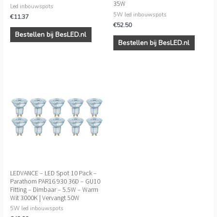
35W
Led inbouwspots
5W led inbouwspots
€
11.37
€
52.50
Bestellen bij BesLED.nl
Bestellen bij BesLED.nl
LEDVANCE – LED Spot 10 Pack –
Parathom PAR16 930 36D – GU10
Fitting – Dimbaar – 5.5W – Warm
Wit 3000K | Vervangt 50W
5W led inbouwspots