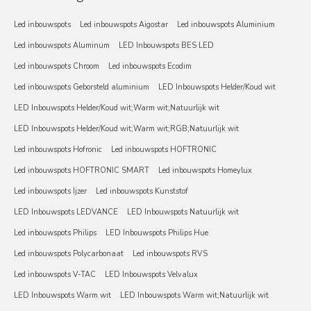
Led inbouwspots
Led inbouwspots Aigostar
Led inbouwspots Aluminium
Led inbouwspots Aluminum
LED Inbouwspots BES LED
Led inbouwspots Chroom
Led inbouwspots Ecodim
Led inbouwspots Geborsteld aluminium
LED Inbouwspots Helder/Koud wit
LED Inbouwspots Helder/Koud wit;Warm wit;Natuurlijk wit
LED Inbouwspots Helder/Koud wit;Warm wit;RGB;Natuurlijk wit
Led inbouwspots Hofronic
Led inbouwspots HOFTRONIC
Led inbouwspots HOFTRONIC SMART
Led inbouwspots Homeylux
Led inbouwspots Ijzer
Led inbouwspots Kunststof
LED Inbouwspots LEDVANCE
LED Inbouwspots Natuurlijk wit
Led inbouwspots Philips
LED Inbouwspots Philips Hue
Led inbouwspots Polycarbonaat
Led inbouwspots RVS
Led inbouwspots V-TAC
LED Inbouwspots Velvalux
LED Inbouwspots Warm wit
LED Inbouwspots Warm wit;Natuurlijk wit