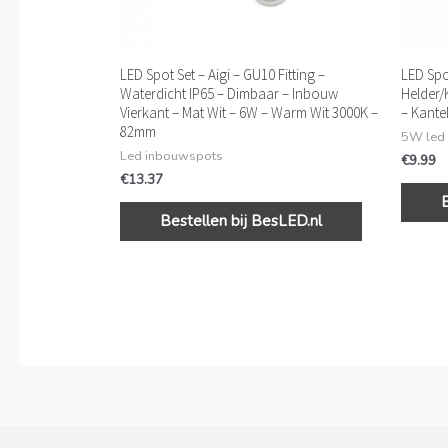
LED Spot Set – Aigi – GU10 Fitting –
LED Spo
Waterdicht IP65 – Dimbaar – Inbouw
Helder/
Vierkant – Mat Wit – 6W – Warm Wit 3000K –
– Kant
82mm
5W led
Led inbouwspots
€
9.99
€
13.37
Bestellen bij BesLED.nl