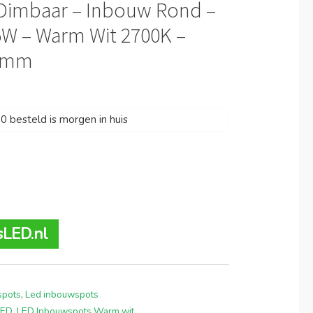
– Dimbaar – Inbouw Rond –
5W – Warm Wit 2700K –
90mm
 besteld is morgen in huis
sLED.nl
spots
,
Led inbouwspots
LED
,
LED Inbouwspots Warm wit