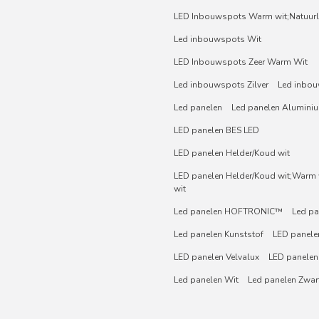
LED Inbouwspots Warm wit;Natuurli
Led inbouwspots Wit
LED Inbouwspots Zeer Warm Wit
Led inbouwspots Zilver
Led inbou
Led panelen
Led panelen Alumini
LED panelen BES LED
LED panelen Helder/Koud wit
LED panelen Helder/Koud wit;Warm w
wit
Led panelen HOFTRONIC™
Led pa
Led panelen Kunststof
LED panelen
LED panelen Velvalux
LED panelen
Led panelen Wit
Led panelen Zwar