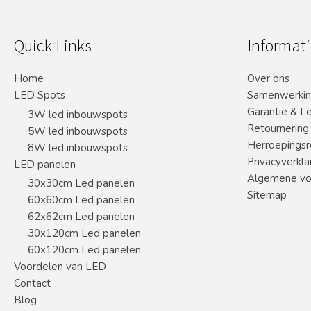
Quick Links
Informati
Home
Over ons
LED Spots
Samenwerki
Garantie & L
3W led inbouwspots
Retournering
5W led inbouwspots
Herroepingsr
8W led inbouwspots
Privacyverkla
LED panelen
Algemene vo
30x30cm Led panelen
Sitemap
60x60cm Led panelen
62x62cm Led panelen
30x120cm Led panelen
60x120cm Led panelen
Voordelen van LED
Contact
Blog