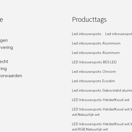
e
Producttags
Led inbouwspots
Led inbouwspot
ngen
Led inbouwspots Aluminium
evering
Led inbouwspots Aluminum
echt
LED Inbouwspots BES LED
ring
Led inbouwspots Chroom
orwaarden
Led inbouwspots Ecodim
Led inbouwspots Geborsteld alum
LED Inbouwspots Helder/Koud wit
LED Inbouwspots Helder/Koud wit
wit;Natuurlijk wit
LED Inbouwspots Helder/Koud wit
wit;RGB;Natuurlijk wit