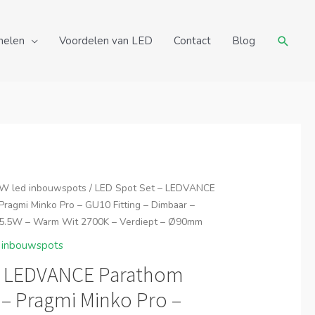
Zoeke
nelen
Voordelen van LED
Contact
Blog
W led inbouwspots
/ LED Spot Set – LEDVANCE
ragmi Minko Pro – GU10 Fitting – Dimbaar –
 5.5W – Warm Wit 2700K – Verdiept – Ø90mm
 inbouwspots
– LEDVANCE Parathom
 – Pragmi Minko Pro –