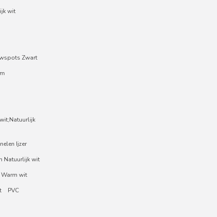
jk wit
wspots Zwart
um
it;Natuurlijk
nelen Ijzer
 Natuurlijk wit
 Warm wit
t
PVC