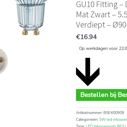
GU10 Fitting 
Mat Zwart – 5.
Verdiept – Ø
€
16.94
Op werkdagen voor 22:00
Bestellen bij Be
Artikelnummer:
BSE400909
Categorieën:
5W led inbouw
Tags:
LED Inbouwspots BES 