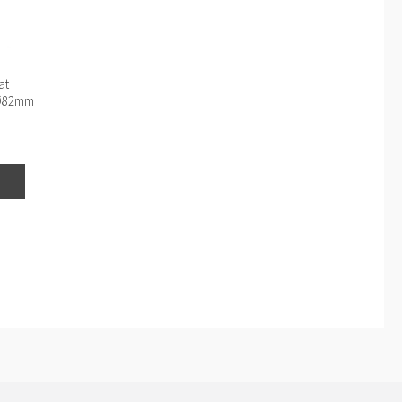
at
 Ø82mm