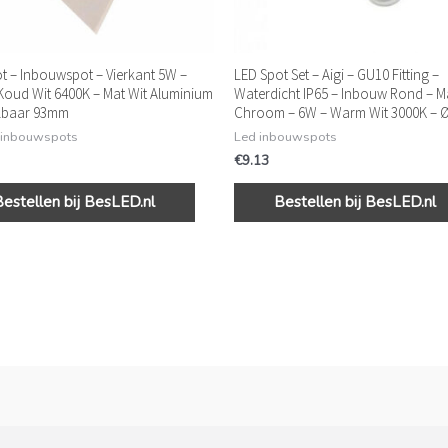
t – Inbouwspot – Vierkant 5W –
LED Spot Set – Aigi – GU10 Fitting –
Koud Wit 6400K – Mat Wit Aluminium
Waterdicht IP65 – Inbouw Rond – M
elbaar 93mm
Chroom – 6W – Warm Wit 3000K –
 inbouwspots
Led inbouwspots
€
9.13
Bestellen bij BesLED.nl
Bestellen bij BesLED.nl