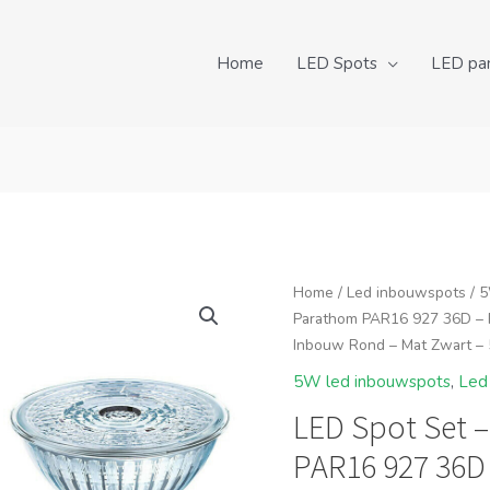
Home
LED Spots
LED pa
Home
/
Led inbouwspots
/
5
Parathom PAR16 927 36D – P
Inbouw Rond – Mat Zwart –
5W led inbouwspots
,
Led
LED Spot Set 
PAR16 927 36D