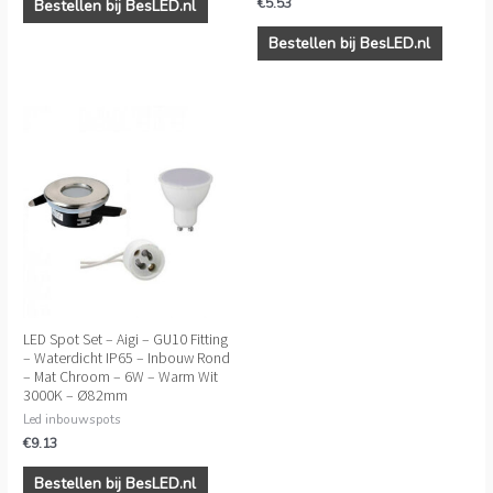
€
5.53
Bestellen bij BesLED.nl
Bestellen bij BesLED.nl
LED Spot Set – Aigi – GU10 Fitting
– Waterdicht IP65 – Inbouw Rond
– Mat Chroom – 6W – Warm Wit
3000K – Ø82mm
Led inbouwspots
€
9.13
Bestellen bij BesLED.nl