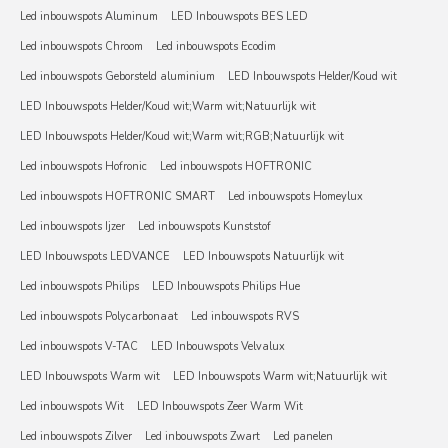
Led inbouwspots Aluminum
LED Inbouwspots BES LED
Led inbouwspots Chroom
Led inbouwspots Ecodim
Led inbouwspots Geborsteld aluminium
LED Inbouwspots Helder/Koud wit
LED Inbouwspots Helder/Koud wit;Warm wit;Natuurlijk wit
LED Inbouwspots Helder/Koud wit;Warm wit;RGB;Natuurlijk wit
Led inbouwspots Hofronic
Led inbouwspots HOFTRONIC
Led inbouwspots HOFTRONIC SMART
Led inbouwspots Homeylux
Led inbouwspots Ijzer
Led inbouwspots Kunststof
LED Inbouwspots LEDVANCE
LED Inbouwspots Natuurlijk wit
Led inbouwspots Philips
LED Inbouwspots Philips Hue
Led inbouwspots Polycarbonaat
Led inbouwspots RVS
Led inbouwspots V-TAC
LED Inbouwspots Velvalux
LED Inbouwspots Warm wit
LED Inbouwspots Warm wit;Natuurlijk wit
Led inbouwspots Wit
LED Inbouwspots Zeer Warm Wit
Led inbouwspots Zilver
Led inbouwspots Zwart
Led panelen