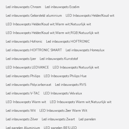
Led inbouwspots Chroom
Led inbouwspots Ecodim
Led inbouwspots Geborsteld aluminium
LED Inbouwspots Helder/Koud wit
LED Inbouwspots Helder/Koud wit;Warm wit;Natuurlijk wit
LED Inbouwspots Helder/Koud wit;Warm wit;RGB;Natuurlijk wit
Led inbouwspots Hofronic
Led inbouwspots HOFTRONIC
Led inbouwspots HOFTRONIC SMART
Led inbouwspots Homeylux
Led inbouwspots Ijzer
Led inbouwspots Kunststof
LED Inbouwspots LEDVANCE
LED Inbouwspots Natuurlijk wit
Led inbouwspots Philips
LED Inbouwspots Philips Hue
Led inbouwspots Polycarbonaat
Led inbouwspots RVS
Led inbouwspots V-TAC
LED Inbouwspots Velvalux
LED Inbouwspots Warm wit
LED Inbouwspots Warm wit;Natuurlijk wit
Led inbouwspots Wit
LED Inbouwspots Zeer Warm Wit
Led inbouwspots Zilver
Led inbouwspots Zwart
Led panelen
Led panelen Aluminium
LED panelen BES LED