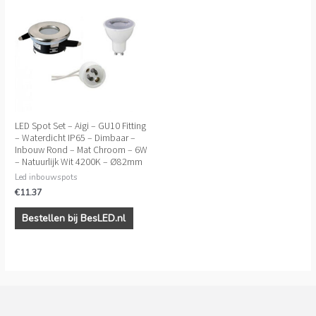
LED Spot Set – Aigi – GU10 Fitting
– Waterdicht IP65 – Dimbaar –
Inbouw Rond – Mat Chroom – 6W
– Natuurlijk Wit 4200K – Ø82mm
Led inbouwspots
€
11.37
Bestellen bij BesLED.nl