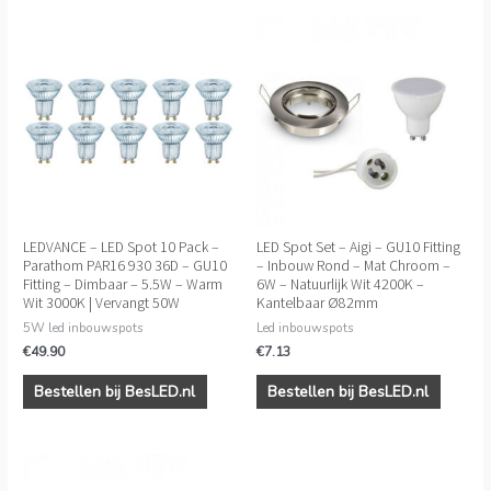
LEDVANCE – LED Spot 10 Pack –
LED Spot Set – Aigi – GU10 Fitting
Parathom PAR16 930 36D – GU10
– Inbouw Rond – Mat Chroom –
Fitting – Dimbaar – 5.5W – Warm
6W – Natuurlijk Wit 4200K –
Wit 3000K | Vervangt 50W
Kantelbaar Ø82mm
5W led inbouwspots
Led inbouwspots
€
49.90
€
7.13
Bestellen bij BesLED.nl
Bestellen bij BesLED.nl