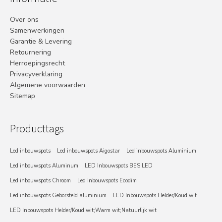
Over ons
Samenwerkingen
Garantie & Levering
Retournering
Herroepingsrecht
Privacyverklaring
Algemene voorwaarden
Sitemap
Producttags
Led inbouwspots
Led inbouwspots Aigostar
Led inbouwspots Aluminium
Led inbouwspots Aluminum
LED Inbouwspots BES LED
Led inbouwspots Chroom
Led inbouwspots Ecodim
Led inbouwspots Geborsteld aluminium
LED Inbouwspots Helder/Koud wit
LED Inbouwspots Helder/Koud wit;Warm wit;Natuurlijk wit