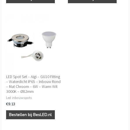
LED Spot Set – Aigi – GU10 Fitting
– Waterdicht IP65 – Inbouw Rond
– Mat Chroom – 6W – Warm Wit
3000K – Ø82mm
Led inbouwspots
€
9.13
Bestellen bij BesLED.nl