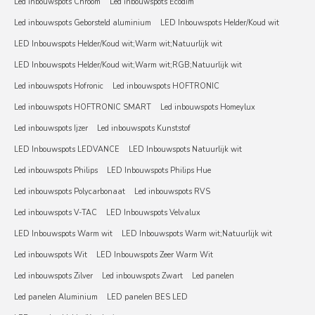
Led inbouwspots Chroom
Led inbouwspots Ecodim
Led inbouwspots Geborsteld aluminium
LED Inbouwspots Helder/Koud wit
LED Inbouwspots Helder/Koud wit;Warm wit;Natuurlijk wit
LED Inbouwspots Helder/Koud wit;Warm wit;RGB;Natuurlijk wit
Led inbouwspots Hofronic
Led inbouwspots HOFTRONIC
Led inbouwspots HOFTRONIC SMART
Led inbouwspots Homeylux
Led inbouwspots Ijzer
Led inbouwspots Kunststof
LED Inbouwspots LEDVANCE
LED Inbouwspots Natuurlijk wit
Led inbouwspots Philips
LED Inbouwspots Philips Hue
Led inbouwspots Polycarbonaat
Led inbouwspots RVS
Led inbouwspots V-TAC
LED Inbouwspots Velvalux
LED Inbouwspots Warm wit
LED Inbouwspots Warm wit;Natuurlijk wit
Led inbouwspots Wit
LED Inbouwspots Zeer Warm Wit
Led inbouwspots Zilver
Led inbouwspots Zwart
Led panelen
Led panelen Aluminium
LED panelen BES LED