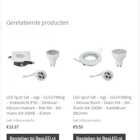
Gerelateerde producten
LED Spot Set – Aigi – GU10 Fitting
LED Spot Set – Aigi – GU10 Fitting
– Waterdicht IP65 – Dimbaar –
– Inbouw Rond – Glans Wit – 6W –
Inbouw Vierkant – Mat Wit – 6W –
Warm Wit 3000K – Kantelbaar
Warm Wit 3000K – 82mm
Ø82mm
Led inbouwspots
Led inbouwspots
€
13.37
€
5.53
Bestellen bij BesLED.nl
Bestellen bij BesLED.nl