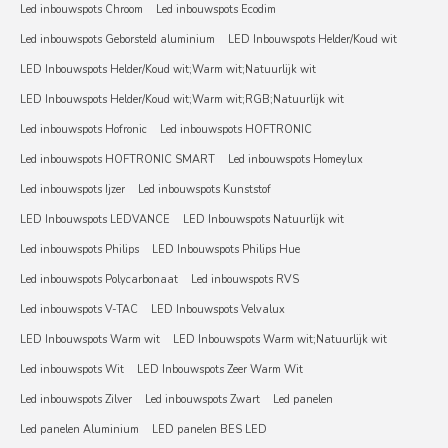
Led inbouwspots Chroom
Led inbouwspots Ecodim
Led inbouwspots Geborsteld aluminium
LED Inbouwspots Helder/Koud wit
LED Inbouwspots Helder/Koud wit;Warm wit;Natuurlijk wit
LED Inbouwspots Helder/Koud wit;Warm wit;RGB;Natuurlijk wit
Led inbouwspots Hofronic
Led inbouwspots HOFTRONIC
Led inbouwspots HOFTRONIC SMART
Led inbouwspots Homeylux
Led inbouwspots Ijzer
Led inbouwspots Kunststof
LED Inbouwspots LEDVANCE
LED Inbouwspots Natuurlijk wit
Led inbouwspots Philips
LED Inbouwspots Philips Hue
Led inbouwspots Polycarbonaat
Led inbouwspots RVS
Led inbouwspots V-TAC
LED Inbouwspots Velvalux
LED Inbouwspots Warm wit
LED Inbouwspots Warm wit;Natuurlijk wit
Led inbouwspots Wit
LED Inbouwspots Zeer Warm Wit
Led inbouwspots Zilver
Led inbouwspots Zwart
Led panelen
Led panelen Aluminium
LED panelen BES LED