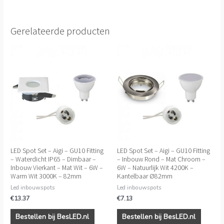
Gerelateerde producten
LED Spot Set – Aigi – GU10 Fitting
LED Spot Set – Aigi – GU10 Fitting
– Waterdicht IP65 – Dimbaar –
– Inbouw Rond – Mat Chroom –
Inbouw Vierkant – Mat Wit – 6W –
6W – Natuurlijk Wit 4200K –
Warm Wit 3000K – 82mm
Kantelbaar Ø82mm
Led inbouwspots
Led inbouwspots
€
13.37
€
7.13
Bestellen bij BesLED.nl
Bestellen bij BesLED.nl