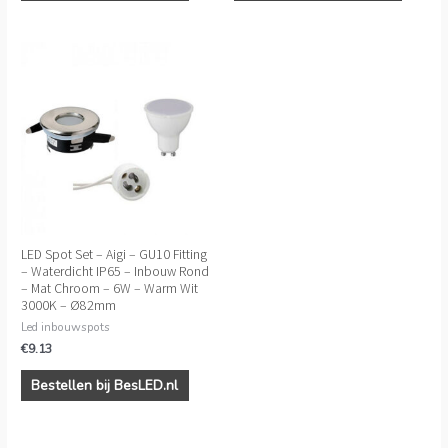
LED Spot Set – Aigi – GU10 Fitting
– Waterdicht IP65 – Inbouw Rond
– Mat Chroom – 6W – Warm Wit
3000K – Ø82mm
Led inbouwspots
€
9.13
Bestellen bij BesLED.nl