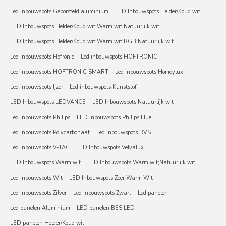
Led inbouwspots Geborsteld aluminium
LED Inbouwspots Helder/Koud wit
LED Inbouwspots Helder/Koud wit;Warm wit;Natuurlijk wit
LED Inbouwspots Helder/Koud wit;Warm wit;RGB;Natuurlijk wit
Led inbouwspots Hofronic
Led inbouwspots HOFTRONIC
Led inbouwspots HOFTRONIC SMART
Led inbouwspots Homeylux
Led inbouwspots Ijzer
Led inbouwspots Kunststof
LED Inbouwspots LEDVANCE
LED Inbouwspots Natuurlijk wit
Led inbouwspots Philips
LED Inbouwspots Philips Hue
Led inbouwspots Polycarbonaat
Led inbouwspots RVS
Led inbouwspots V-TAC
LED Inbouwspots Velvalux
LED Inbouwspots Warm wit
LED Inbouwspots Warm wit;Natuurlijk wit
Led inbouwspots Wit
LED Inbouwspots Zeer Warm Wit
Led inbouwspots Zilver
Led inbouwspots Zwart
Led panelen
Led panelen Aluminium
LED panelen BES LED
LED panelen Helder/Koud wit