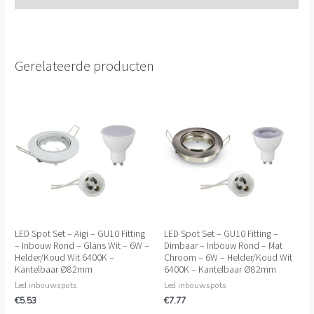
Gerelateerde producten
LED Spot Set – Aigi – GU10 Fitting
LED Spot Set – GU10 Fitting –
– Inbouw Rond – Glans Wit – 6W –
Dimbaar – Inbouw Rond – Mat
Helder/Koud Wit 6400K –
Chroom – 6W – Helder/Koud Wit
Kantelbaar Ø82mm
6400K – Kantelbaar Ø82mm
Led inbouwspots
Led inbouwspots
€
5.53
€
7.77