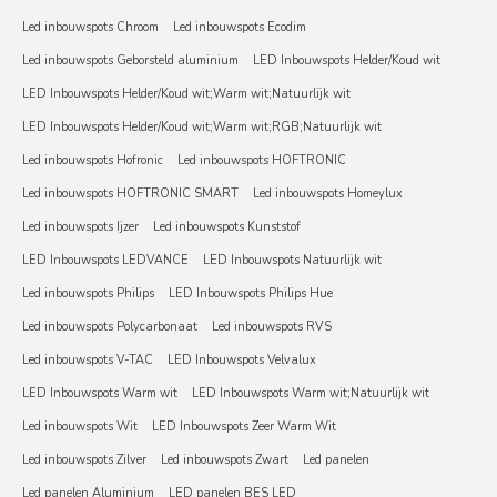
Led inbouwspots Chroom
Led inbouwspots Ecodim
Led inbouwspots Geborsteld aluminium
LED Inbouwspots Helder/Koud wit
LED Inbouwspots Helder/Koud wit;Warm wit;Natuurlijk wit
LED Inbouwspots Helder/Koud wit;Warm wit;RGB;Natuurlijk wit
Led inbouwspots Hofronic
Led inbouwspots HOFTRONIC
Led inbouwspots HOFTRONIC SMART
Led inbouwspots Homeylux
Led inbouwspots Ijzer
Led inbouwspots Kunststof
LED Inbouwspots LEDVANCE
LED Inbouwspots Natuurlijk wit
Led inbouwspots Philips
LED Inbouwspots Philips Hue
Led inbouwspots Polycarbonaat
Led inbouwspots RVS
Led inbouwspots V-TAC
LED Inbouwspots Velvalux
LED Inbouwspots Warm wit
LED Inbouwspots Warm wit;Natuurlijk wit
Led inbouwspots Wit
LED Inbouwspots Zeer Warm Wit
Led inbouwspots Zilver
Led inbouwspots Zwart
Led panelen
Led panelen Aluminium
LED panelen BES LED