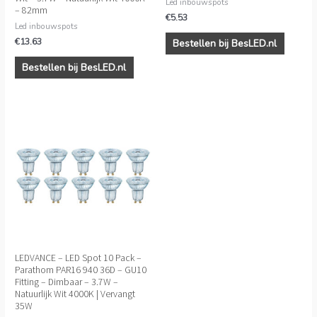
Led inbouwspots
– 82mm
€
5.53
Led inbouwspots
€
13.63
Bestellen bij BesLED.nl
Bestellen bij BesLED.nl
LEDVANCE – LED Spot 10 Pack –
Parathom PAR16 940 36D – GU10
Fitting – Dimbaar – 3.7W –
Natuurlijk Wit 4000K | Vervangt
35W