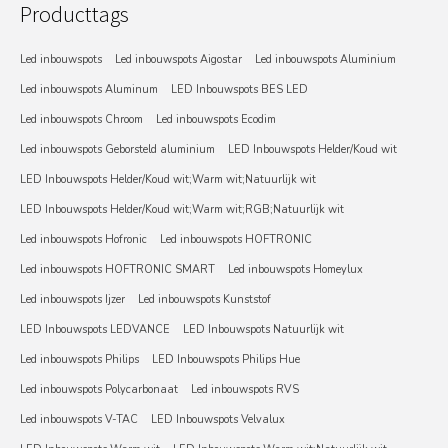
Producttags
Led inbouwspots
Led inbouwspots Aigostar
Led inbouwspots Aluminium
Led inbouwspots Aluminum
LED Inbouwspots BES LED
Led inbouwspots Chroom
Led inbouwspots Ecodim
Led inbouwspots Geborsteld aluminium
LED Inbouwspots Helder/Koud wit
LED Inbouwspots Helder/Koud wit;Warm wit;Natuurlijk wit
LED Inbouwspots Helder/Koud wit;Warm wit;RGB;Natuurlijk wit
Led inbouwspots Hofronic
Led inbouwspots HOFTRONIC
Led inbouwspots HOFTRONIC SMART
Led inbouwspots Homeylux
Led inbouwspots Ijzer
Led inbouwspots Kunststof
LED Inbouwspots LEDVANCE
LED Inbouwspots Natuurlijk wit
Led inbouwspots Philips
LED Inbouwspots Philips Hue
Led inbouwspots Polycarbonaat
Led inbouwspots RVS
Led inbouwspots V-TAC
LED Inbouwspots Velvalux