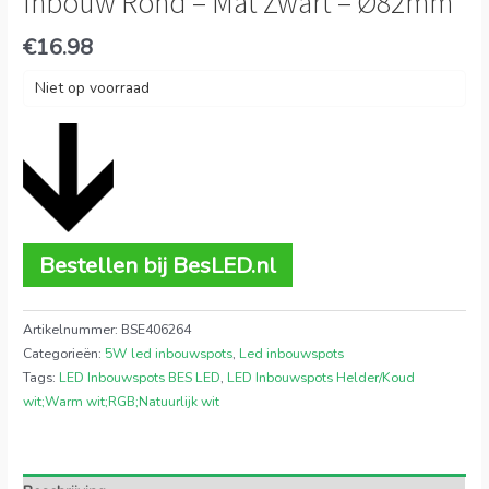
Inbouw Rond – Mat Zwart – Ø82mm
€
16.98
Niet op voorraad
Bestellen bij BesLED.nl
Artikelnummer:
BSE406264
Categorieën:
5W led inbouwspots
,
Led inbouwspots
Tags:
LED Inbouwspots BES LED
,
LED Inbouwspots Helder/Koud
wit;Warm wit;RGB;Natuurlijk wit