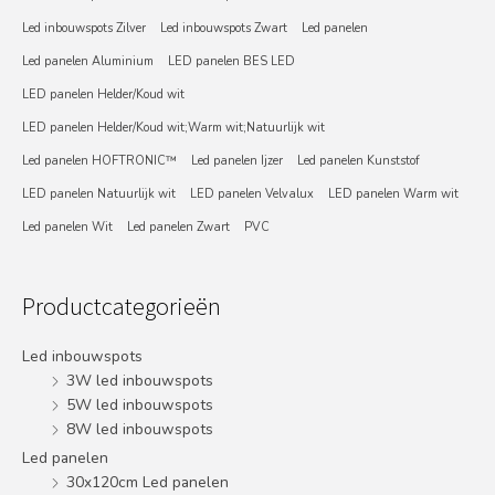
Led inbouwspots Zilver
Led inbouwspots Zwart
Led panelen
Led panelen Aluminium
LED panelen BES LED
LED panelen Helder/Koud wit
LED panelen Helder/Koud wit;Warm wit;Natuurlijk wit
Led panelen HOFTRONIC™
Led panelen Ijzer
Led panelen Kunststof
LED panelen Natuurlijk wit
LED panelen Velvalux
LED panelen Warm wit
Led panelen Wit
Led panelen Zwart
PVC
Productcategorieën
Led inbouwspots
3W led inbouwspots
5W led inbouwspots
8W led inbouwspots
Led panelen
30x120cm Led panelen