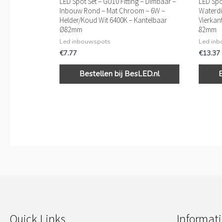
LED Spot Set – GU10 Fitting – Dimbaar –
LED Spot
Inbouw Rond – Mat Chroom – 6W –
Waterdi
Helder/Koud Wit 6400K – Kantelbaar
Vierkan
Ø82mm
82mm
Led inbouwspots
Led in
€
7.77
€
13.37
Bestellen bij BesLED.nl
Quick Links
Informati