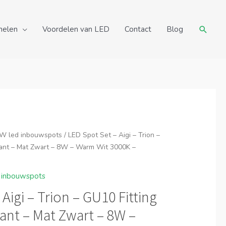
Zoeke
nelen
Voordelen van LED
Contact
Blog
W led inbouwspots
/ LED Spot Set – Aigi – Trion –
kant – Mat Zwart – 8W – Warm Wit 3000K –
 inbouwspots
Aigi – Trion – GU10 Fitting
ant – Mat Zwart – 8W –