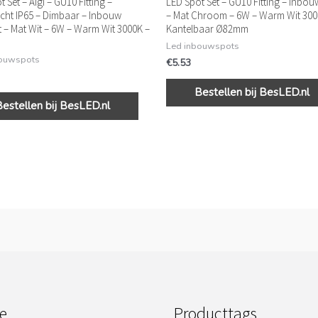
 Set – Aigi – GU10 Fitting –
LED Spot Set – GU10 Fitting – Inbo
cht IP65 – Dimbaar – Inbouw
– Mat Chroom – 6W – Warm Wit 300
t – Mat Wit – 6W – Warm Wit 3000K –
Kantelbaar Ø82mm
Led inbouwspots
bouwspots
€
5.53
Bestellen bij BesLED.nl
Bestellen bij BesLED.nl
e
Producttags