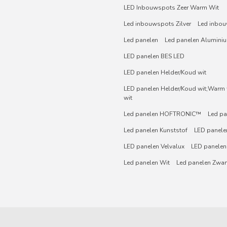
LED Inbouwspots Zeer Warm Wit
Led inbouwspots Zilver
Led inbou
Led panelen
Led panelen Alumini
LED panelen BES LED
LED panelen Helder/Koud wit
LED panelen Helder/Koud wit;Warm w
wit
Led panelen HOFTRONIC™
Led pa
Led panelen Kunststof
LED panelen
LED panelen Velvalux
LED panelen
Led panelen Wit
Led panelen Zwar