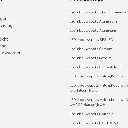
Led inbouwspots
Led inbouwspot
ngen
Led inbouwspots Aluminium
evering
Led inbouwspots Aluminum
echt
LED Inbouwspots BES LED
ring
Led inbouwspots Chroom
orwaarden
Led inbouwspots Ecodim
Led inbouwspots Geborsteld alum
LED Inbouwspots Helder/Koud wit
LED Inbouwspots Helder/Koud wit
wit;Natuurlijk wit
LED Inbouwspots Helder/Koud wit
wit;RGB;Natuurlijk wit
Led inbouwspots Hofronic
Led inbouwspots HOFTRONIC