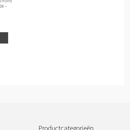
uw Rond
0K –
Productcategorieën