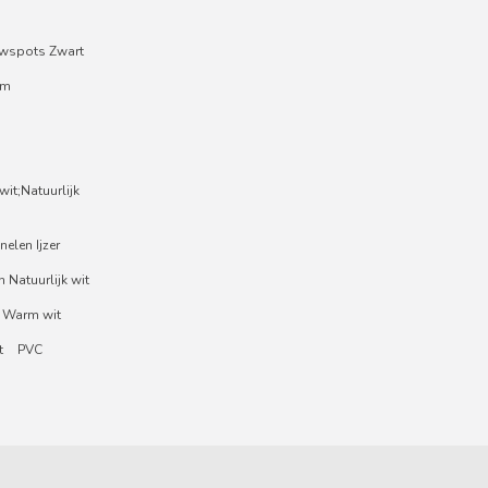
wspots Zwart
um
it;Natuurlijk
nelen Ijzer
 Natuurlijk wit
 Warm wit
t
PVC