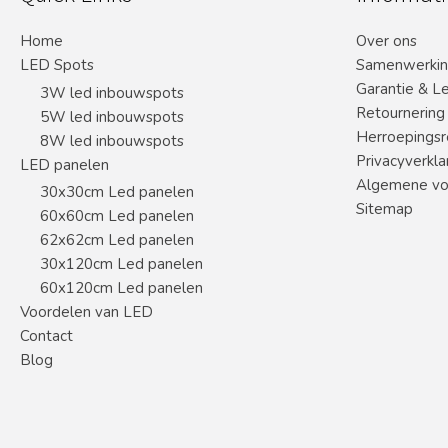
Home
Over ons
LED Spots
Samenwerki
Garantie & L
3W led inbouwspots
Retournering
5W led inbouwspots
Herroepingsr
8W led inbouwspots
Privacyverkla
LED panelen
Algemene vo
30x30cm Led panelen
Sitemap
60x60cm Led panelen
62x62cm Led panelen
30x120cm Led panelen
60x120cm Led panelen
Voordelen van LED
Contact
Blog