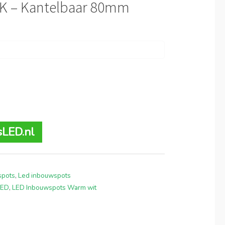
K – Kantelbaar 80mm
sLED.nl
spots
,
Led inbouwspots
LED
,
LED Inbouwspots Warm wit