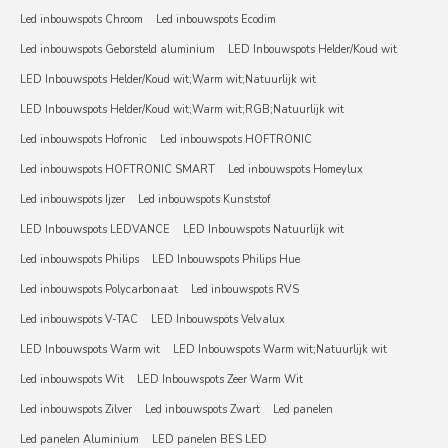
Led inbouwspots Chroom
Led inbouwspots Ecodim
Led inbouwspots Geborsteld aluminium
LED Inbouwspots Helder/Koud wit
LED Inbouwspots Helder/Koud wit;Warm wit;Natuurlijk wit
LED Inbouwspots Helder/Koud wit;Warm wit;RGB;Natuurlijk wit
Led inbouwspots Hofronic
Led inbouwspots HOFTRONIC
Led inbouwspots HOFTRONIC SMART
Led inbouwspots Homeylux
Led inbouwspots Ijzer
Led inbouwspots Kunststof
LED Inbouwspots LEDVANCE
LED Inbouwspots Natuurlijk wit
Led inbouwspots Philips
LED Inbouwspots Philips Hue
Led inbouwspots Polycarbonaat
Led inbouwspots RVS
Led inbouwspots V-TAC
LED Inbouwspots Velvalux
LED Inbouwspots Warm wit
LED Inbouwspots Warm wit;Natuurlijk wit
Led inbouwspots Wit
LED Inbouwspots Zeer Warm Wit
Led inbouwspots Zilver
Led inbouwspots Zwart
Led panelen
Led panelen Aluminium
LED panelen BES LED