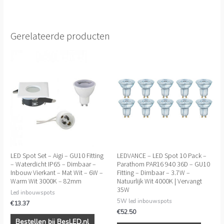
Gerelateerde producten
LED Spot Set – Aigi – GU10 Fitting
LEDVANCE – LED Spot 10 Pack –
– Waterdicht IP65 – Dimbaar –
Parathom PAR16 940 36D – GU10
Inbouw Vierkant – Mat Wit – 6W –
Fitting – Dimbaar – 3.7W –
Warm Wit 3000K – 82mm
Natuurlijk Wit 4000K | Vervangt
35W
Led inbouwspots
5W led inbouwspots
€
13.37
€
52.50
Bestellen bij BesLED.nl