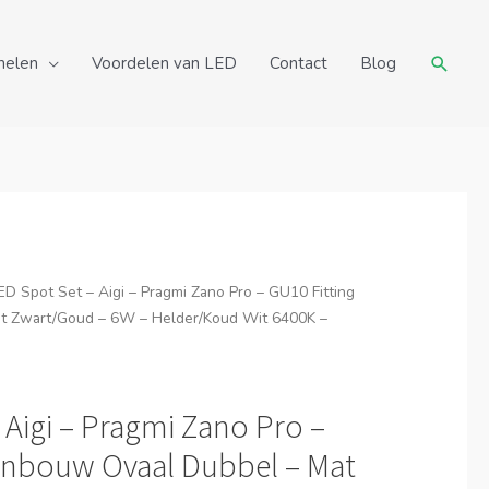
Zoeke
nelen
Voordelen van LED
Contact
Blog
ED Spot Set – Aigi – Pragmi Zano Pro – GU10 Fitting
at Zwart/Goud – 6W – Helder/Koud Wit 6400K –
 Aigi – Pragmi Zano Pro –
 Inbouw Ovaal Dubbel – Mat