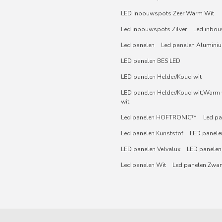
LED Inbouwspots Zeer Warm Wit
Led inbouwspots Zilver
Led inbou
Led panelen
Led panelen Alumini
LED panelen BES LED
LED panelen Helder/Koud wit
LED panelen Helder/Koud wit;Warm w
wit
Led panelen HOFTRONIC™
Led pa
Led panelen Kunststof
LED panelen
LED panelen Velvalux
LED panelen
Led panelen Wit
Led panelen Zwar