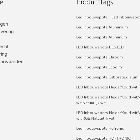
e
Producttags
Led inbouwspots
Led inbouwspot
ngen
Led inbouwspots Aluminium
evering
Led inbouwspots Aluminum
echt
LED Inbouwspots BES LED
ring
Led inbouwspots Chroom
orwaarden
Led inbouwspots Ecodim
Led inbouwspots Geborsteld alum
LED Inbouwspots Helder/Koud wit
LED Inbouwspots Helder/Koud wit
wit;Natuurlijk wit
LED Inbouwspots Helder/Koud wit
wit;RGB;Natuurlijk wit
Led inbouwspots Hofronic
Led inbouwspots HOFTRONIC