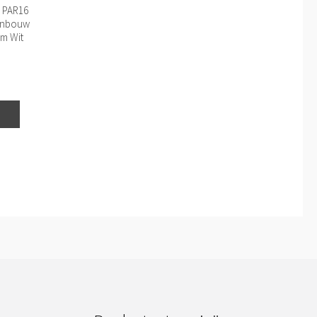
 PAR16
 Inbouw
m Wit