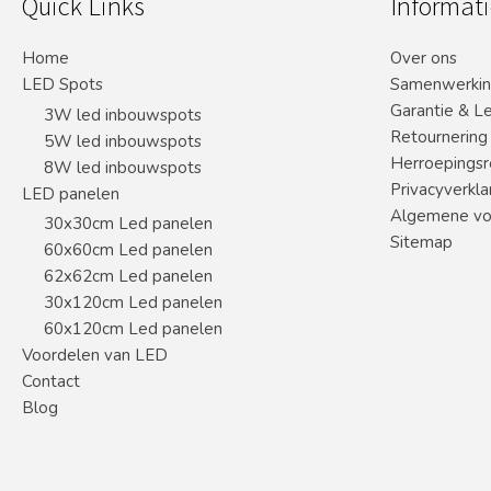
Quick Links
Informati
Home
Over ons
LED Spots
Samenwerki
Garantie & L
3W led inbouwspots
Retournering
5W led inbouwspots
Herroepingsr
8W led inbouwspots
Privacyverkla
LED panelen
Algemene vo
30x30cm Led panelen
Sitemap
60x60cm Led panelen
62x62cm Led panelen
30x120cm Led panelen
60x120cm Led panelen
Voordelen van LED
Contact
Blog