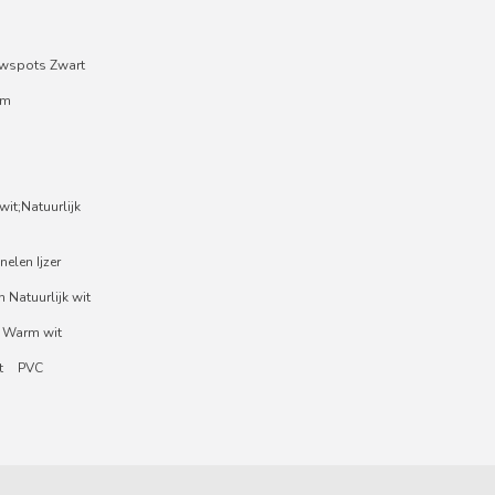
wspots Zwart
um
it;Natuurlijk
nelen Ijzer
 Natuurlijk wit
 Warm wit
t
PVC