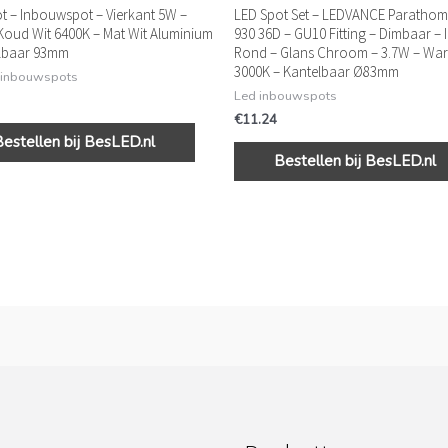
t – Inbouwspot – Vierkant 5W –
LED Spot Set – LEDVANCE Parathom
Koud Wit 6400K – Mat Wit Aluminium
930 36D – GU10 Fitting – Dimbaar –
elbaar 93mm
Rond – Glans Chroom – 3.7W – War
3000K – Kantelbaar Ø83mm
 inbouwspots
Led inbouwspots
€
11.24
Bestellen bij BesLED.nl
Bestellen bij BesLED.nl