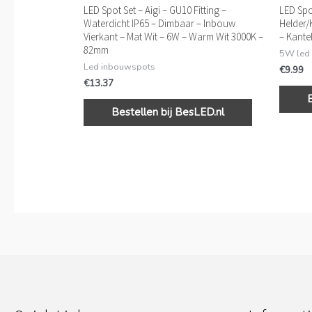
LED Spot Set – Aigi – GU10 Fitting –
LED Spo
Waterdicht IP65 – Dimbaar – Inbouw
Helder/
Vierkant – Mat Wit – 6W – Warm Wit 3000K –
– Kant
82mm
5W led
Led inbouwspots
€
9.99
€
13.37
Bestellen bij BesLED.nl