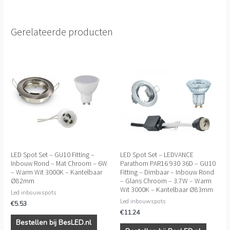
Gerelateerde producten
LED Spot Set – GU10 Fitting –
LED Spot Set – LEDVANCE
Inbouw Rond – Mat Chroom – 6W
Parathom PAR16 930 36D – GU10
– Warm Wit 3000K – Kantelbaar
Fitting – Dimbaar – Inbouw Rond
Ø82mm
– Glans Chroom – 3.7W – Warm
Wit 3000K – Kantelbaar Ø83mm
Led inbouwspots
Led inbouwspots
€
5.53
€
11.24
Bestellen bij BesLED.nl