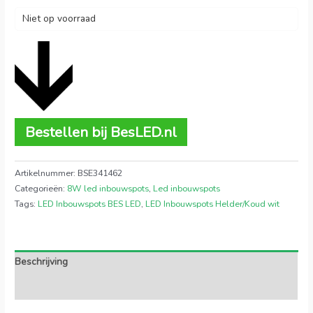
Niet op voorraad
Bestellen bij BesLED.nl
Artikelnummer:
BSE341462
Categorieën:
8W led inbouwspots
,
Led inbouwspots
Tags:
LED Inbouwspots BES LED
,
LED Inbouwspots Helder/Koud wit
Beschrijving
Extra informatie