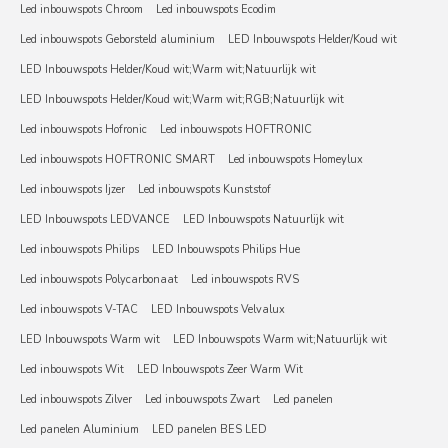
Led inbouwspots Chroom
Led inbouwspots Ecodim
Led inbouwspots Geborsteld aluminium
LED Inbouwspots Helder/Koud wit
LED Inbouwspots Helder/Koud wit;Warm wit;Natuurlijk wit
LED Inbouwspots Helder/Koud wit;Warm wit;RGB;Natuurlijk wit
Led inbouwspots Hofronic
Led inbouwspots HOFTRONIC
Led inbouwspots HOFTRONIC SMART
Led inbouwspots Homeylux
Led inbouwspots Ijzer
Led inbouwspots Kunststof
LED Inbouwspots LEDVANCE
LED Inbouwspots Natuurlijk wit
Led inbouwspots Philips
LED Inbouwspots Philips Hue
Led inbouwspots Polycarbonaat
Led inbouwspots RVS
Led inbouwspots V-TAC
LED Inbouwspots Velvalux
LED Inbouwspots Warm wit
LED Inbouwspots Warm wit;Natuurlijk wit
Led inbouwspots Wit
LED Inbouwspots Zeer Warm Wit
Led inbouwspots Zilver
Led inbouwspots Zwart
Led panelen
Led panelen Aluminium
LED panelen BES LED