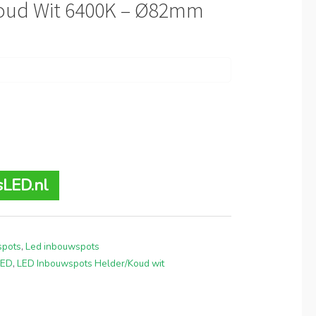
oud Wit 6400K – Ø82mm
sLED.nl
spots
,
Led inbouwspots
LED
,
LED Inbouwspots Helder/Koud wit