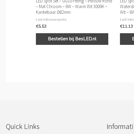
LED Spot Set – GU10 Fitting – Inbouw Rond
LED Spot
– Mat Chroom – 6W – Warm Wit 3000K –
Waterdi
Kantelbaar Ø82mm
Wit – 6
Led inbouwspots
Led in
€
5.53
€
11.13
Bestellen bij BesLED.nl
Quick Links
Informati