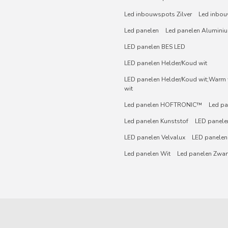
Led inbouwspots Zilver
Led inbou
Led panelen
Led panelen Alumini
LED panelen BES LED
LED panelen Helder/Koud wit
LED panelen Helder/Koud wit;Warm w
wit
Led panelen HOFTRONIC™
Led pa
Led panelen Kunststof
LED panelen
LED panelen Velvalux
LED panelen
Led panelen Wit
Led panelen Zwar