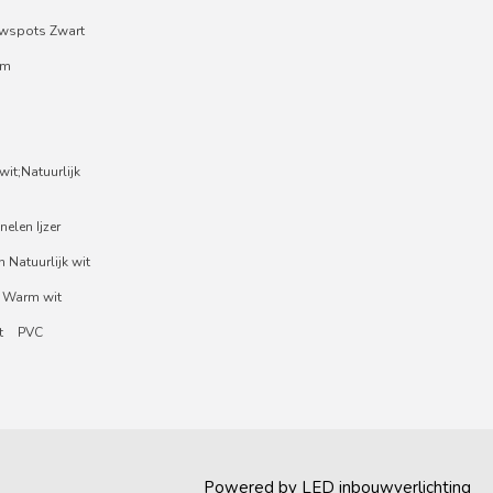
wspots Zwart
um
it;Natuurlijk
nelen Ijzer
 Natuurlijk wit
 Warm wit
t
PVC
Powered by
LED inbouwverlichting