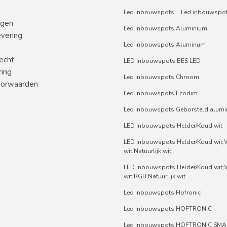
Led inbouwspots
Led inbouwspot
ngen
Led inbouwspots Aluminium
evering
Led inbouwspots Aluminum
echt
LED Inbouwspots BES LED
ring
Led inbouwspots Chroom
orwaarden
Led inbouwspots Ecodim
Led inbouwspots Geborsteld alum
LED Inbouwspots Helder/Koud wit
LED Inbouwspots Helder/Koud wit
wit;Natuurlijk wit
LED Inbouwspots Helder/Koud wit
wit;RGB;Natuurlijk wit
Led inbouwspots Hofronic
Led inbouwspots HOFTRONIC
Led inbouwspots HOFTRONIC SMA