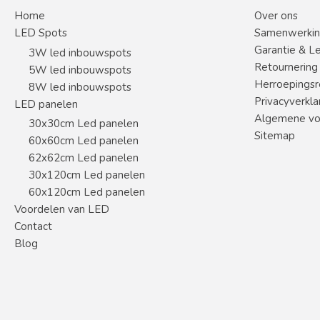
Home
Over ons
LED Spots
Samenwerki
Garantie & L
3W led inbouwspots
Retournering
5W led inbouwspots
Herroepingsr
8W led inbouwspots
Privacyverkla
LED panelen
Algemene vo
30x30cm Led panelen
Sitemap
60x60cm Led panelen
62x62cm Led panelen
30x120cm Led panelen
60x120cm Led panelen
Voordelen van LED
Contact
Blog