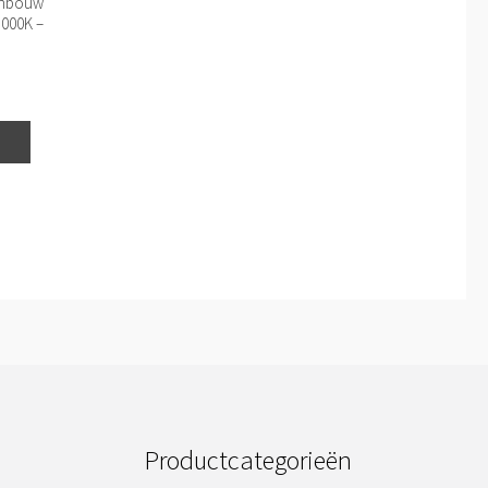
 Inbouw
3000K –
Productcategorieën