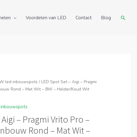
Zoeke
nelen
Voordelen van LED
Contact
Blog
W led inbouwspots
/ LED Spot Set – Aigi – Pragmi
Inbouw Rond – Mat Wit – 8W – Helder/Koud Wit
 inbouwspots
Aigi – Pragmi Vrito Pro –
 Inbouw Rond – Mat Wit –