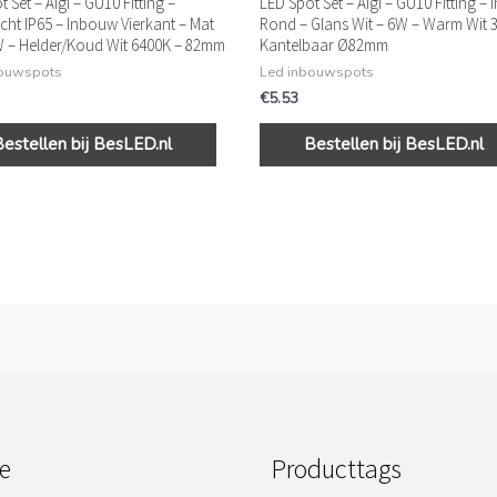
 Set – Aigi – GU10 Fitting –
LED Spot Set – Aigi – GU10 Fitting –
cht IP65 – Inbouw Vierkant – Mat
Rond – Glans Wit – 6W – Warm Wit 
W – Helder/Koud Wit 6400K – 82mm
Kantelbaar Ø82mm
bouwspots
Led inbouwspots
€
5.53
Bestellen bij BesLED.nl
Bestellen bij BesLED.nl
e
Producttags