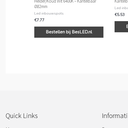
Helder/Koud Wit 6400K – Kantelbaar
Kantel
Ø82mm
Led in
Led inbouwspots
€
5.53
€
7.77
Bestellen bij BesLED.nl
Quick Links
Informati