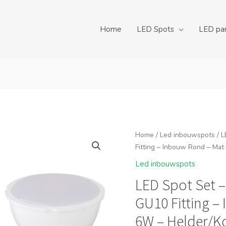
Home
LED Spots
LED pa
Home
/
Led inbouwspots
/ L
Fitting – Inbouw Rond – Ma
Led inbouwspots
LED Spot Set –
GU10 Fitting –
6W – Helder/K