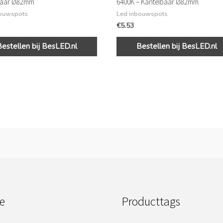
baar Ø82mm
6400K – Kantelbaar Ø82mm
bouwspots
Led inbouwspots
€
5.53
Bestellen bij BesLED.nl
Bestellen bij BesLED.nl
e
Producttags