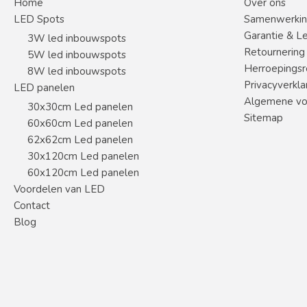
Home
Over ons
LED Spots
Samenwerki
Garantie & L
3W led inbouwspots
Retournering
5W led inbouwspots
Herroepingsr
8W led inbouwspots
Privacyverkla
LED panelen
Algemene vo
30x30cm Led panelen
Sitemap
60x60cm Led panelen
62x62cm Led panelen
30x120cm Led panelen
60x120cm Led panelen
Voordelen van LED
Contact
Blog