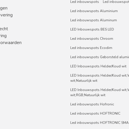
Led inbouwspots
Led inbouwspot
ngen
Led inbouwspots Aluminium
evering
Led inbouwspots Aluminum
echt
LED Inbouwspots BES LED
ring
Led inbouwspots Chroom
orwaarden
Led inbouwspots Ecodim
Led inbouwspots Geborsteld alum
LED Inbouwspots Helder/Koud wit
LED Inbouwspots Helder/Koud wit
wit;Natuurlijk wit
LED Inbouwspots Helder/Koud wit
wit;RGB;Natuurlijk wit
Led inbouwspots Hofronic
Led inbouwspots HOFTRONIC
Led inbouwspots HOFTRONIC SMA