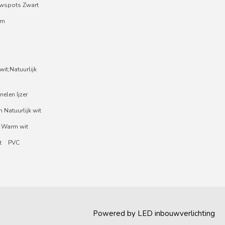
wspots Zwart
um
it;Natuurlijk
nelen Ijzer
 Natuurlijk wit
 Warm wit
t
PVC
Powered by
LED inbouwverlichting