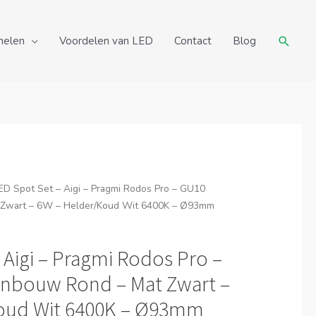
Zoeke
nelen
Voordelen van LED
Contact
Blog
ED Spot Set – Aigi – Pragmi Rodos Pro – GU10
t Zwart – 6W – Helder/Koud Wit 6400K – Ø93mm
 Aigi – Pragmi Rodos Pro –
 Inbouw Rond – Mat Zwart –
oud Wit 6400K – Ø93mm