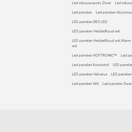
Led inbouwspots Zilver
Led inbou
Led panelen
Led panelen Alumini
LED panelen BES LED
LED panelen Helder/Koud wit
LED panelen Helder/Koud wit;Warm w
wit
Led panelen HOFTRONIC™
Led pa
Led panelen Kunststof
LED panelen
LED panelen Velvalux
LED panelen
Led panelen Wit
Led panelen Zwar