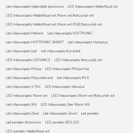
Led inbouwspots Geborsteld aluminium
LED Inbouwspots Helder/Koud wit
LED Inbouwspots Helder/Koud wit;Warm wit;Natuurlijk wit
LED Inbouwspots Helder/Koud wit;Warm wit;RGB;Natuurlijk wit
Led inbouwspots Hofronic
Led inbouwspots HOFTRONIC
Led inbouwspots HOFTRONIC SMART
Led inbouwspots Homeylux
Led inbouwspots Ijzer
Led inbouwspots Kunststof
LED Inbouwspots LEDVANCE
LED Inbouwspots Natuurlijk wit
Led inbouwspots Philips
LED Inbouwspots Philips Hue
Led inbouwspots Polycarbonaat
Led inbouwspots RVS
Led inbouwspots V-TAC
LED Inbouwspots Velvalux
LED Inbouwspots Warm wit
LED Inbouwspots Warm wit;Natuurlijk wit
Led inbouwspots Wit
LED Inbouwspots Zeer Warm Wit
Led inbouwspots Zilver
Led inbouwspots Zwart
Led panelen
Led panelen Aluminium
LED panelen BES LED
LED panelen Helder/Koud wit