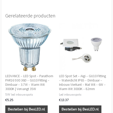
Gerelateerde producten
LEDVANCE – LED Spot – Parathom
LED Spot Set – Aigi – GU10 Fitting
PAR16 930 36D – GU10 Fitting –
– Waterdicht IP65 – Dimbaar –
Dimbaar – 3.7W – Warm Wit
Inbouw Vierkant – Mat Wit – 6W –
3000K | Vervangt 35W
Warm Wit 3000K – 82mm
5W led inbouwspots
Led inbouwspots
€
5.25
€
13.37
Bestellen bij BesLED.nl
Bestellen bij BesLED.nl