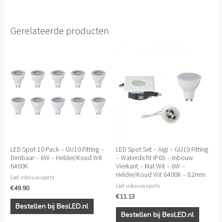
Gerelateerde producten
LED Spot 10 Pack – GU10 Fitting –
LED Spot Set – Aigi – GU10 Fitting
Dimbaar – 6W – Helder/Koud Wit
– Waterdicht IP65 – Inbouw
6400K
Vierkant – Mat Wit – 6W –
Helder/Koud Wit 6400K – 82mm
Led inbouwspots
Led inbouwspots
€
49.90
€
11.13
Bestellen bij BesLED.nl
Bestellen bij BesLED.nl