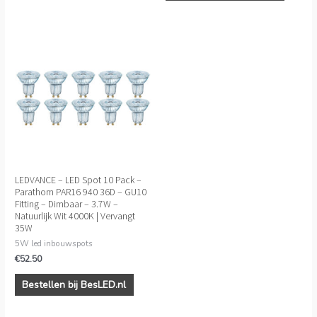
LEDVANCE – LED Spot 10 Pack –
Parathom PAR16 940 36D – GU10
Fitting – Dimbaar – 3.7W –
Natuurlijk Wit 4000K | Vervangt
35W
5W led inbouwspots
€
52.50
Bestellen bij BesLED.nl