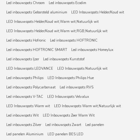
Led inbouwspots Chroom
Led inbouwspots Ecodim
Led inbouwspots Geborsteld aluminium
LED Inbouwspots Helder/Koud wit
LED Inbouwspots Helder/Koud wit;Warm wit;Natuurlijk wit
LED Inbouwspots Helder/Koud wit;Warm wit;RGB;Natuurlijk wit
Led inbouwspots Hofronic
Led inbouwspots HOFTRONIC
Led inbouwspots HOFTRONIC SMART
Led inbouwspots Homeylux
Led inbouwspots Ijzer
Led inbouwspots Kunststof
LED Inbouwspots LEDVANCE
LED Inbouwspots Natuurlijk wit
Led inbouwspots Philips
LED Inbouwspots Philips Hue
Led inbouwspots Polycarbonaat
Led inbouwspots RVS
Led inbouwspots V-TAC
LED Inbouwspots Velvalux
LED Inbouwspots Warm wit
LED Inbouwspots Warm wit;Natuurlijk wit
Led inbouwspots Wit
LED Inbouwspots Zeer Warm Wit
Led inbouwspots Zilver
Led inbouwspots Zwart
Led panelen
Led panelen Aluminium
LED panelen BES LED