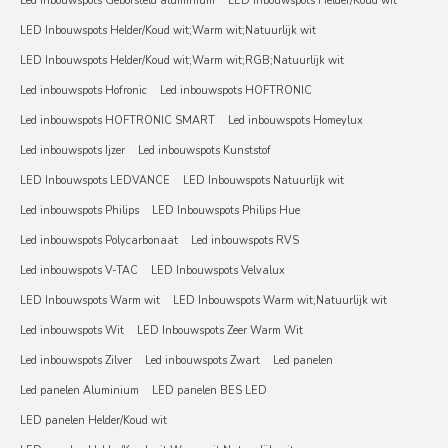
Led inbouwspots Geborsteld aluminium
LED Inbouwspots Helder/Koud wit
LED Inbouwspots Helder/Koud wit;Warm wit;Natuurlijk wit
LED Inbouwspots Helder/Koud wit;Warm wit;RGB;Natuurlijk wit
Led inbouwspots Hofronic
Led inbouwspots HOFTRONIC
Led inbouwspots HOFTRONIC SMART
Led inbouwspots Homeylux
Led inbouwspots Ijzer
Led inbouwspots Kunststof
LED Inbouwspots LEDVANCE
LED Inbouwspots Natuurlijk wit
Led inbouwspots Philips
LED Inbouwspots Philips Hue
Led inbouwspots Polycarbonaat
Led inbouwspots RVS
Led inbouwspots V-TAC
LED Inbouwspots Velvalux
LED Inbouwspots Warm wit
LED Inbouwspots Warm wit;Natuurlijk wit
Led inbouwspots Wit
LED Inbouwspots Zeer Warm Wit
Led inbouwspots Zilver
Led inbouwspots Zwart
Led panelen
Led panelen Aluminium
LED panelen BES LED
LED panelen Helder/Koud wit