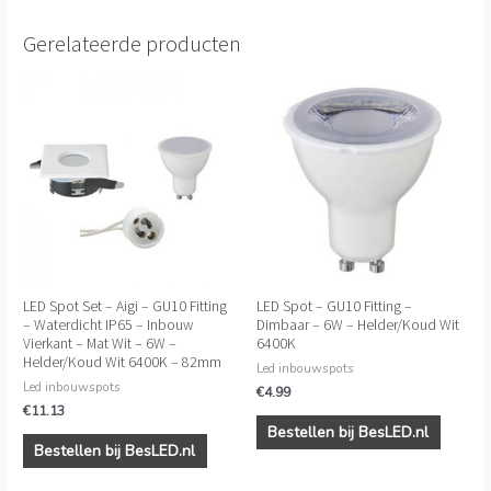
Gerelateerde producten
LED Spot Set – Aigi – GU10 Fitting
LED Spot – GU10 Fitting –
– Waterdicht IP65 – Inbouw
Dimbaar – 6W – Helder/Koud Wit
Vierkant – Mat Wit – 6W –
6400K
Helder/Koud Wit 6400K – 82mm
Led inbouwspots
Led inbouwspots
€
4.99
€
11.13
Bestellen bij BesLED.nl
Bestellen bij BesLED.nl