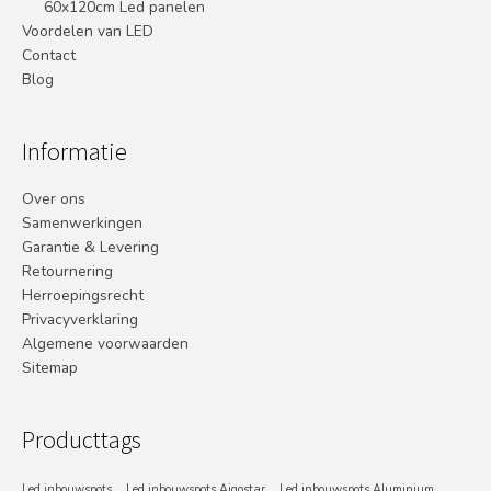
60x120cm Led panelen
Voordelen van LED
Contact
Blog
Informatie
Over ons
Samenwerkingen
Garantie & Levering
Retournering
Herroepingsrecht
Privacyverklaring
Algemene voorwaarden
Sitemap
Producttags
Led inbouwspots
Led inbouwspots Aigostar
Led inbouwspots Aluminium