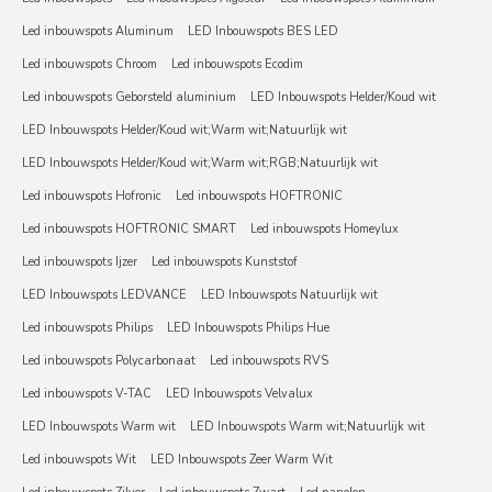
Led inbouwspots Aluminum
LED Inbouwspots BES LED
Led inbouwspots Chroom
Led inbouwspots Ecodim
Led inbouwspots Geborsteld aluminium
LED Inbouwspots Helder/Koud wit
LED Inbouwspots Helder/Koud wit;Warm wit;Natuurlijk wit
LED Inbouwspots Helder/Koud wit;Warm wit;RGB;Natuurlijk wit
Led inbouwspots Hofronic
Led inbouwspots HOFTRONIC
Led inbouwspots HOFTRONIC SMART
Led inbouwspots Homeylux
Led inbouwspots Ijzer
Led inbouwspots Kunststof
LED Inbouwspots LEDVANCE
LED Inbouwspots Natuurlijk wit
Led inbouwspots Philips
LED Inbouwspots Philips Hue
Led inbouwspots Polycarbonaat
Led inbouwspots RVS
Led inbouwspots V-TAC
LED Inbouwspots Velvalux
LED Inbouwspots Warm wit
LED Inbouwspots Warm wit;Natuurlijk wit
Led inbouwspots Wit
LED Inbouwspots Zeer Warm Wit