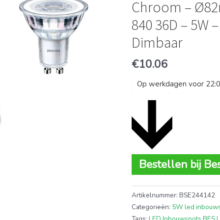
Chroom – Ø82m
840 36D – 5W –
Dimbaar
€
10.06
Op werkdagen voor 22:00
Bestellen bij Be
Artikelnummer:
BSE244142
Categorieën:
5W led inbouw
Tags:
LED Inbouwspots BES 