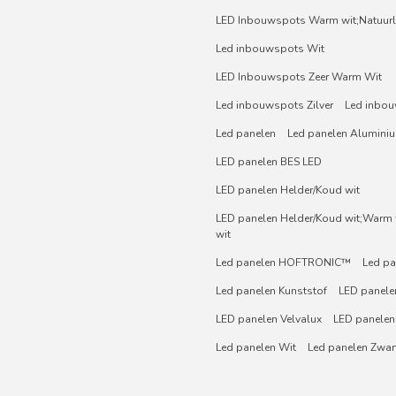
LED Inbouwspots Warm wit;Natuurli
Led inbouwspots Wit
LED Inbouwspots Zeer Warm Wit
Led inbouwspots Zilver
Led inbou
Led panelen
Led panelen Alumini
LED panelen BES LED
LED panelen Helder/Koud wit
LED panelen Helder/Koud wit;Warm w
wit
Led panelen HOFTRONIC™
Led pa
Led panelen Kunststof
LED panelen
LED panelen Velvalux
LED panelen
Led panelen Wit
Led panelen Zwar