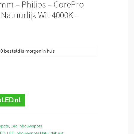
m – Philips – CorePro
 Natuurlijk Wit 4000K –
 besteld is morgen in huis
sLED.nl
spots
,
Led inbouwspots
LED
,
LED Inbouwspots Natuurlijk wit