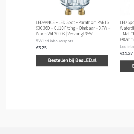
LEDVANCE – LED Spot – Parathom PAR16
LED Spot
930 36D – GU10 Fitting – Dimbaar – 3.7W –
Waterdi
Warm Wit 3000K | Vervangt 35W
– Mat C
Ø82mm
5W led inbouwspots
Led in
€
5.25
€
11.37
Bestellen bij BesLED.nl