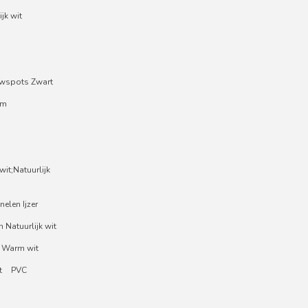
jk wit
wspots Zwart
um
it;Natuurlijk
nelen Ijzer
 Natuurlijk wit
 Warm wit
t
PVC