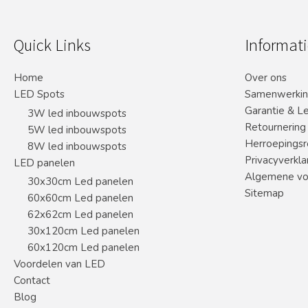
Quick Links
Informati
Home
Over ons
LED Spots
Samenwerki
Garantie & L
3W led inbouwspots
Retournering
5W led inbouwspots
Herroepingsr
8W led inbouwspots
Privacyverkla
LED panelen
Algemene vo
30x30cm Led panelen
Sitemap
60x60cm Led panelen
62x62cm Led panelen
30x120cm Led panelen
60x120cm Led panelen
Voordelen van LED
Contact
Blog