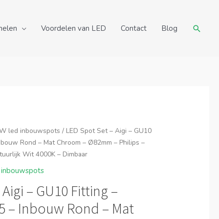
Zoeke
nelen
Voordelen van LED
Contact
Blog
W led inbouwspots
/ LED Spot Set – Aigi – GU10
 Inbouw Rond – Mat Chroom – Ø82mm – Philips –
uurlijk Wit 4000K – Dimbaar
 inbouwspots
Aigi – GU10 Fitting –
65 – Inbouw Rond – Mat