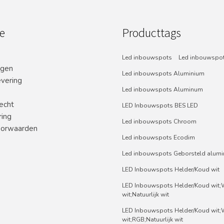
e
Producttags
Led inbouwspots
Led inbouwspot
ngen
Led inbouwspots Aluminium
evering
Led inbouwspots Aluminum
echt
LED Inbouwspots BES LED
ring
Led inbouwspots Chroom
orwaarden
Led inbouwspots Ecodim
Led inbouwspots Geborsteld alum
LED Inbouwspots Helder/Koud wit
LED Inbouwspots Helder/Koud wit
wit;Natuurlijk wit
LED Inbouwspots Helder/Koud wit
wit;RGB;Natuurlijk wit