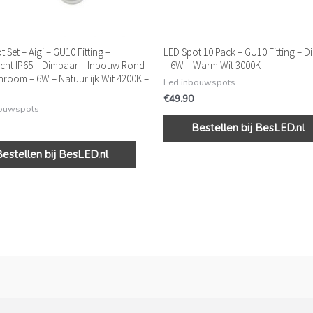
 Set – Aigi – GU10 Fitting –
LED Spot 10 Pack – GU10 Fitting – 
cht IP65 – Dimbaar – Inbouw Rond
– 6W – Warm Wit 3000K
hroom – 6W – Natuurlijk Wit 4200K –
Led inbouwspots
€
49.90
bouwspots
Bestellen bij BesLED.nl
Bestellen bij BesLED.nl