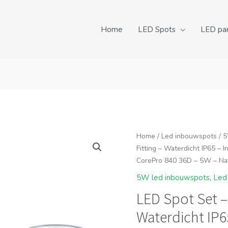
Home
LED Spots
LED pa
Home
/
Led inbouwspots
/
5
Fitting – Waterdicht IP65 –
CorePro 840 36D – 5W – Nat
5W led inbouwspots
,
Led
LED Spot Set – 
Waterdicht IP