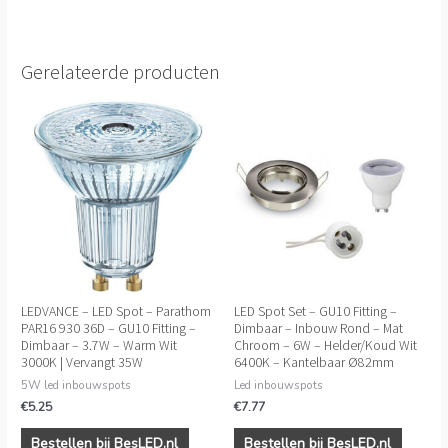
Gerelateerde producten
LEDVANCE – LED Spot – Parathom
LED Spot Set – GU10 Fitting –
PAR16 930 36D – GU10 Fitting –
Dimbaar – Inbouw Rond – Mat
Dimbaar – 3.7W – Warm Wit
Chroom – 6W – Helder/Koud Wit
3000K | Vervangt 35W
6400K – Kantelbaar Ø82mm
5W led inbouwspots
Led inbouwspots
€
5.25
€
7.77
Bestellen bij BesLED.nl
Bestellen bij BesLED.nl