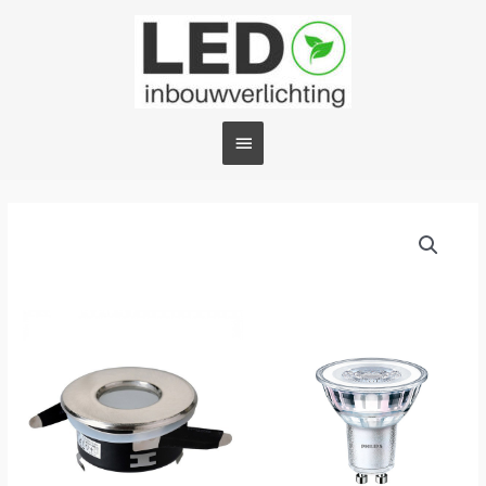
Ga
Hoofdmenu
naar
de
inhoud