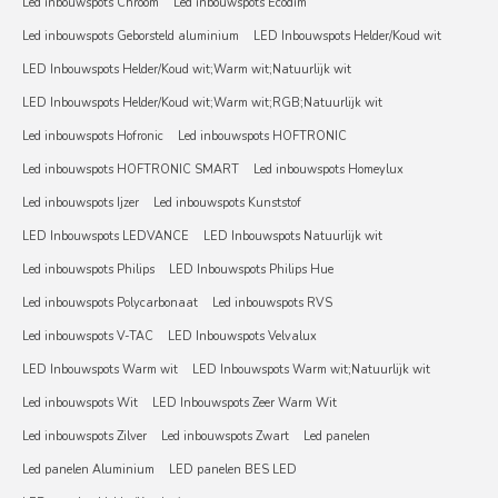
Led inbouwspots Chroom
Led inbouwspots Ecodim
Led inbouwspots Geborsteld aluminium
LED Inbouwspots Helder/Koud wit
LED Inbouwspots Helder/Koud wit;Warm wit;Natuurlijk wit
LED Inbouwspots Helder/Koud wit;Warm wit;RGB;Natuurlijk wit
Led inbouwspots Hofronic
Led inbouwspots HOFTRONIC
Led inbouwspots HOFTRONIC SMART
Led inbouwspots Homeylux
Led inbouwspots Ijzer
Led inbouwspots Kunststof
LED Inbouwspots LEDVANCE
LED Inbouwspots Natuurlijk wit
Led inbouwspots Philips
LED Inbouwspots Philips Hue
Led inbouwspots Polycarbonaat
Led inbouwspots RVS
Led inbouwspots V-TAC
LED Inbouwspots Velvalux
LED Inbouwspots Warm wit
LED Inbouwspots Warm wit;Natuurlijk wit
Led inbouwspots Wit
LED Inbouwspots Zeer Warm Wit
Led inbouwspots Zilver
Led inbouwspots Zwart
Led panelen
Led panelen Aluminium
LED panelen BES LED