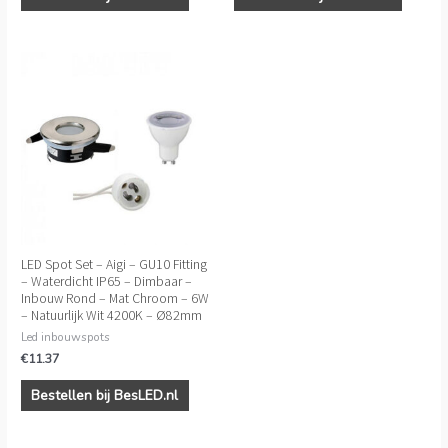
LED Spot Set – Aigi – GU10 Fitting
– Waterdicht IP65 – Dimbaar –
Inbouw Rond – Mat Chroom – 6W
– Natuurlijk Wit 4200K – Ø82mm
Led inbouwspots
€
11.37
Bestellen bij BesLED.nl