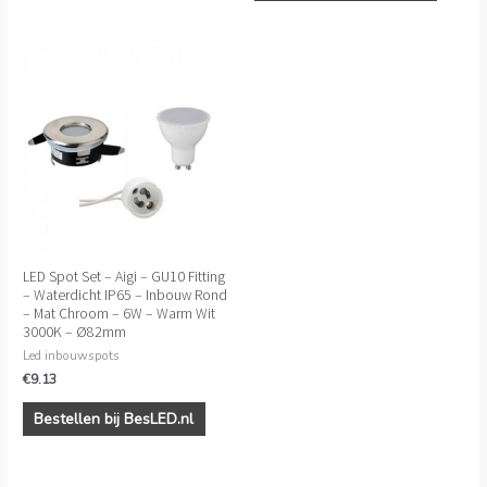
LED Spot Set – Aigi – GU10 Fitting
– Waterdicht IP65 – Inbouw Rond
– Mat Chroom – 6W – Warm Wit
3000K – Ø82mm
Led inbouwspots
€
9.13
Bestellen bij BesLED.nl