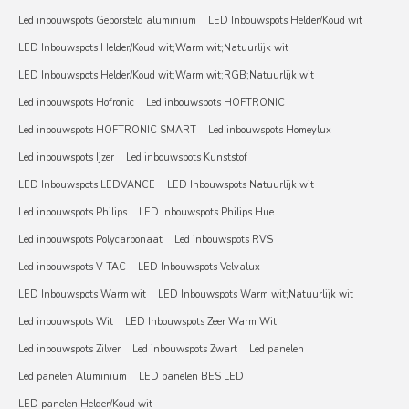
Led inbouwspots Geborsteld aluminium
LED Inbouwspots Helder/Koud wit
LED Inbouwspots Helder/Koud wit;Warm wit;Natuurlijk wit
LED Inbouwspots Helder/Koud wit;Warm wit;RGB;Natuurlijk wit
Led inbouwspots Hofronic
Led inbouwspots HOFTRONIC
Led inbouwspots HOFTRONIC SMART
Led inbouwspots Homeylux
Led inbouwspots Ijzer
Led inbouwspots Kunststof
LED Inbouwspots LEDVANCE
LED Inbouwspots Natuurlijk wit
Led inbouwspots Philips
LED Inbouwspots Philips Hue
Led inbouwspots Polycarbonaat
Led inbouwspots RVS
Led inbouwspots V-TAC
LED Inbouwspots Velvalux
LED Inbouwspots Warm wit
LED Inbouwspots Warm wit;Natuurlijk wit
Led inbouwspots Wit
LED Inbouwspots Zeer Warm Wit
Led inbouwspots Zilver
Led inbouwspots Zwart
Led panelen
Led panelen Aluminium
LED panelen BES LED
LED panelen Helder/Koud wit