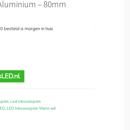
– Aluminium – 80mm
 besteld is morgen in huis
sLED.nl
spots
,
Led inbouwspots
LED
,
LED Inbouwspots Warm wit