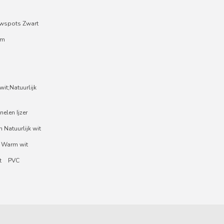
wspots Zwart
um
it;Natuurlijk
nelen Ijzer
 Natuurlijk wit
 Warm wit
t
PVC