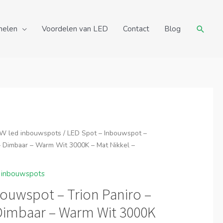
Zoeke
nelen
Voordelen van LED
Contact
Blog
W led inbouwspots
/ LED Spot – Inbouwspot –
– Dimbaar – Warm Wit 3000K – Mat Nikkel –
 inbouwspots
ouwspot – Trion Paniro –
 Dimbaar – Warm Wit 3000K