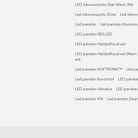
LED Inbouwspots Zeer Warm Wit
Led inbouwspots Zilver
Led inbou
Led panelen
Led panelen Alumini
LED panelen BES LED
LED panelen Helder/Koud wit
LED panelen Helder/Koud wit;Warm w
wit
Led panelen HOFTRONIC™
Led pa
Led panelen Kunststof
LED panelen
LED panelen Velvalux
LED panelen
Led panelen Wit
Led panelen Zwar