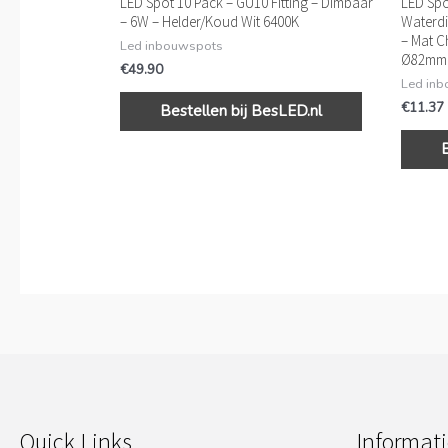
LED Spot 10 Pack – GU10 Fitting – Dimbaar
LED Spot
– 6W – Helder/Koud Wit 6400K
Waterdi
– Mat C
Led inbouwspots
Ø82mm
€
49.90
Led in
€
11.37
Bestellen bij BesLED.nl
Quick Links
Informati