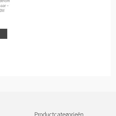
rathom
baar –
50W
Productcategorieën