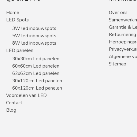
Home
Over ons
LED Spots
Samenwerki
Garantie & L
3W led inbouwspots
Retournering
5W led inbouwspots
Herroepingsr
8W led inbouwspots
Privacyverkla
LED panelen
Algemene vo
30x30cm Led panelen
Sitemap
60x60cm Led panelen
62x62cm Led panelen
30x120cm Led panelen
60x120cm Led panelen
Voordelen van LED
Contact
Blog