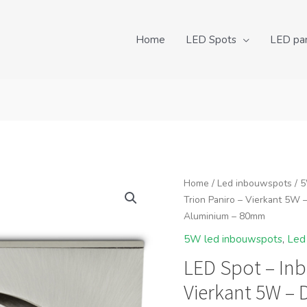
Home
LED Spots
LED pa
Home
/
Led inbouwspots
/
5
Trion Paniro – Vierkant 5W 
Aluminium – 80mm
5W led inbouwspots
,
Led
LED Spot – Inb
Vierkant 5W –