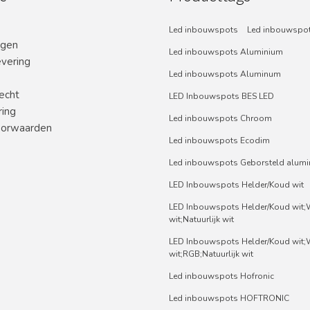
Led inbouwspots
Led inbouwspot
ngen
Led inbouwspots Aluminium
evering
Led inbouwspots Aluminum
echt
LED Inbouwspots BES LED
ring
Led inbouwspots Chroom
orwaarden
Led inbouwspots Ecodim
Led inbouwspots Geborsteld alum
LED Inbouwspots Helder/Koud wit
LED Inbouwspots Helder/Koud wit
wit;Natuurlijk wit
LED Inbouwspots Helder/Koud wit
wit;RGB;Natuurlijk wit
Led inbouwspots Hofronic
Led inbouwspots HOFTRONIC