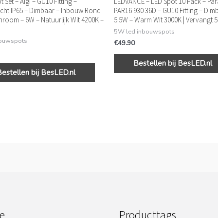
 Set – Aigi – GU10 Fitting –
LEDVANCE – LED Spot 10 Pack – Pa
cht IP65 – Dimbaar – Inbouw Rond
PAR16 930 36D – GU10 Fitting – Dim
hroom – 6W – Natuurlijk Wit 4200K –
5.5W – Warm Wit 3000K | Vervangt 
5W led inbouwspots
bouwspots
€
49.90
Bestellen bij BesLED.nl
Bestellen bij BesLED.nl
e
Producttags