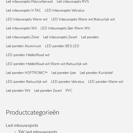
Led inbouwspots Polycarbonaat
Led inbouwspots RVS
Led inbouwspots V-TAC
LED Inbouwspots Velvalux
LED Inbouwspots Warm wit
LED Inbouwspots Warm wit;Natuurlijk wit
Led inbouwspots Wit
LED Inbouwspots Zeer Warm Wit
Led inbouwspots Zilver
Led inbouwspots Zwart
Led panelen
Led panelen Aluminium
LED panelen BES LED
LED panelen Helder/Koud wit
LED panelen Helder/Koud wit;Warm wit;Natuurlijk wit
Led panelen HOFTRONIC™
Led panelen Ijzer
Led panelen Kunststof
LED panelen Natuurlijk wit
LED panelen Velvalux
LED panelen Warm wit
Led panelen Wit
Led panelen Zwart
PVC
Productcategorieën
Led inbouwspots
3W led inbouwspots