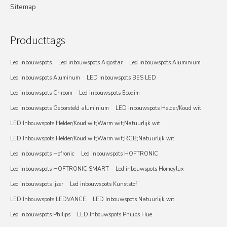
Sitemap
Producttags
Led inbouwspots
Led inbouwspots Aigostar
Led inbouwspots Aluminium
Led inbouwspots Aluminum
LED Inbouwspots BES LED
Led inbouwspots Chroom
Led inbouwspots Ecodim
Led inbouwspots Geborsteld aluminium
LED Inbouwspots Helder/Koud wit
LED Inbouwspots Helder/Koud wit;Warm wit;Natuurlijk wit
LED Inbouwspots Helder/Koud wit;Warm wit;RGB;Natuurlijk wit
Led inbouwspots Hofronic
Led inbouwspots HOFTRONIC
Led inbouwspots HOFTRONIC SMART
Led inbouwspots Homeylux
Led inbouwspots Ijzer
Led inbouwspots Kunststof
LED Inbouwspots LEDVANCE
LED Inbouwspots Natuurlijk wit
Led inbouwspots Philips
LED Inbouwspots Philips Hue