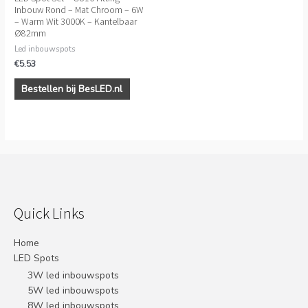
Inbouw Rond – Mat Chroom – 6W
– Warm Wit 3000K – Kantelbaar
Ø82mm
Led inbouwspots
€
5.53
Bestellen bij BesLED.nl
Quick Links
Home
LED Spots
3W led inbouwspots
5W led inbouwspots
8W led inbouwspots