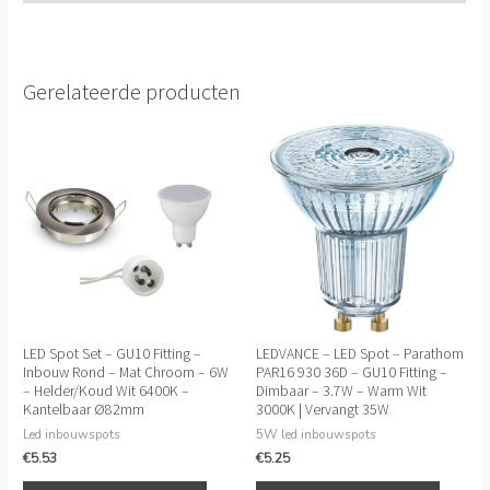
Gerelateerde producten
LED Spot Set – GU10 Fitting –
LEDVANCE – LED Spot – Parathom
Inbouw Rond – Mat Chroom – 6W
PAR16 930 36D – GU10 Fitting –
– Helder/Koud Wit 6400K –
Dimbaar – 3.7W – Warm Wit
Kantelbaar Ø82mm
3000K | Vervangt 35W
Led inbouwspots
5W led inbouwspots
€
5.53
€
5.25