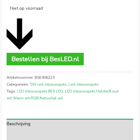
Niet op voorraad
Bestellen bij BesLED.nl
Artikelnummer:
BSE406223
Categorieën:
5W led inbouwspots
,
Led inbouwspots
Tags:
LED Inbouwspots BES LED
,
LED Inbouwspots Helder/Koud
wit;Warm wit;RGB;Natuurlijk wit
Beschrijving
Extra informatie