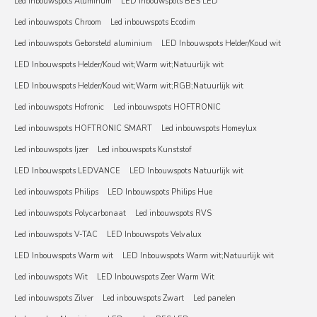
Led inbouwspots Aluminum
LED Inbouwspots BES LED
Led inbouwspots Chroom
Led inbouwspots Ecodim
Led inbouwspots Geborsteld aluminium
LED Inbouwspots Helder/Koud wit
LED Inbouwspots Helder/Koud wit;Warm wit;Natuurlijk wit
LED Inbouwspots Helder/Koud wit;Warm wit;RGB;Natuurlijk wit
Led inbouwspots Hofronic
Led inbouwspots HOFTRONIC
Led inbouwspots HOFTRONIC SMART
Led inbouwspots Homeylux
Led inbouwspots Ijzer
Led inbouwspots Kunststof
LED Inbouwspots LEDVANCE
LED Inbouwspots Natuurlijk wit
Led inbouwspots Philips
LED Inbouwspots Philips Hue
Led inbouwspots Polycarbonaat
Led inbouwspots RVS
Led inbouwspots V-TAC
LED Inbouwspots Velvalux
LED Inbouwspots Warm wit
LED Inbouwspots Warm wit;Natuurlijk wit
Led inbouwspots Wit
LED Inbouwspots Zeer Warm Wit
Led inbouwspots Zilver
Led inbouwspots Zwart
Led panelen