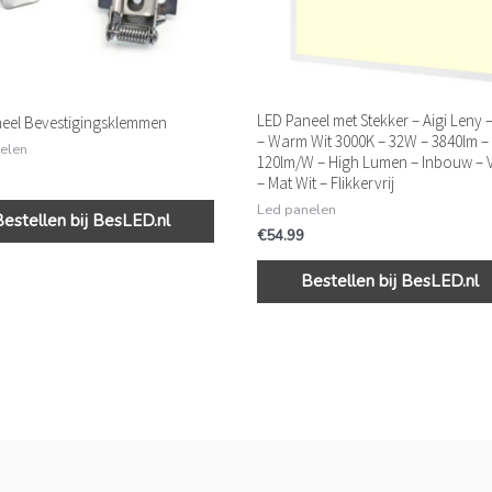
LED Paneel met Stekker – Aigi Leny 
eel Bevestigingsklemmen
– Warm Wit 3000K – 32W – 3840lm –
elen
120lm/W – High Lumen – Inbouw – V
– Mat Wit – Flikkervrij
Led panelen
Bestellen bij BesLED.nl
€
54.99
Bestellen bij BesLED.nl