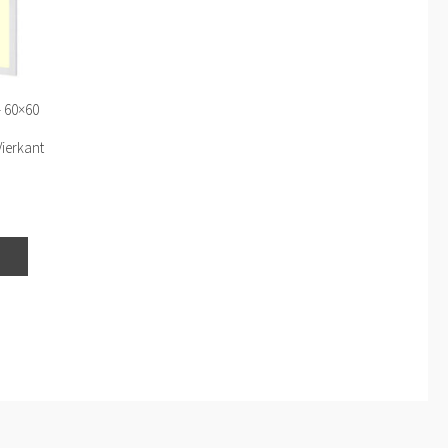
– 60×60
ierkant