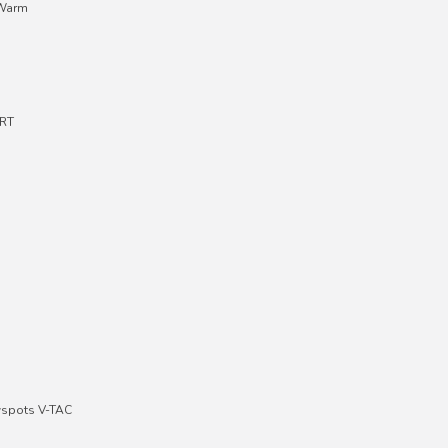
;Warm
RT
wspots V-TAC