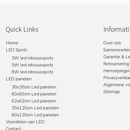
Quick Links
Informati
Home
Over ons
LED Spots
Samenwerki
Garantie & L
3W led inbouwspots
Retournering
5W led inbouwspots
Herroepingsr
8W led inbouwspots
Privacyverkla
LED panelen
Algemene vo
30x30cm Led panelen
Sitemap
60x60cm Led panelen
62x62cm Led panelen
30x120cm Led panelen
60x120cm Led panelen
Voordelen van LED
Contact