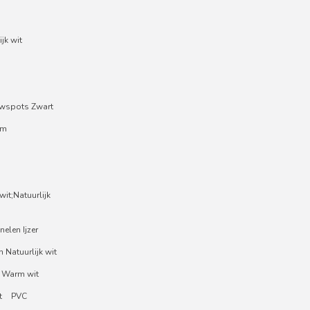
jk wit
wspots Zwart
um
it;Natuurlijk
nelen Ijzer
 Natuurlijk wit
 Warm wit
t
PVC