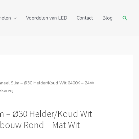
Zoeke
nelen
Voordelen van LED
Contact
Blog
aneel Slim – Ø30 Helder/Koud Wit 6400K – 24W
kervrij
im – Ø30 Helder/Koud Wit
nbouw Rond – Mat Wit –