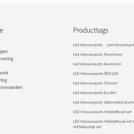
e
Producttags
Led inbouwspots
Led inbouwspot
ngen
Led inbouwspots Aluminium
evering
Led inbouwspots Aluminum
echt
LED Inbouwspots BES LED
ring
Led inbouwspots Chroom
orwaarden
Led inbouwspots Ecodim
Led inbouwspots Geborsteld alum
LED Inbouwspots Helder/Koud wit
LED Inbouwspots Helder/Koud wit
wit;Natuurlijk wit