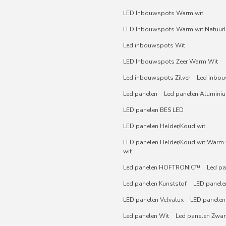
LED Inbouwspots Warm wit
LED Inbouwspots Warm wit;Natuurli
Led inbouwspots Wit
LED Inbouwspots Zeer Warm Wit
Led inbouwspots Zilver
Led inbou
Led panelen
Led panelen Alumini
LED panelen BES LED
LED panelen Helder/Koud wit
LED panelen Helder/Koud wit;Warm w
wit
Led panelen HOFTRONIC™
Led pa
Led panelen Kunststof
LED panelen
LED panelen Velvalux
LED panelen
Led panelen Wit
Led panelen Zwar