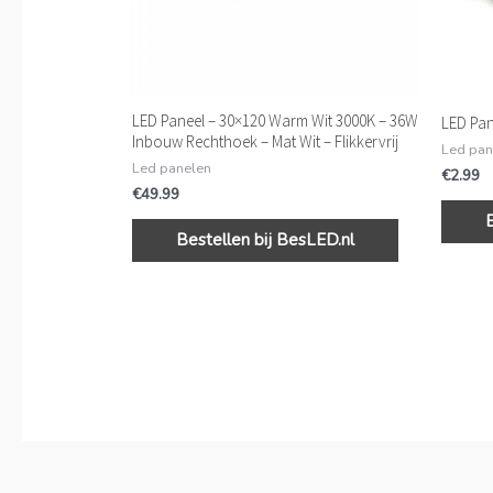
LED Paneel – 30×120 Warm Wit 3000K – 36W
LED Pan
Inbouw Rechthoek – Mat Wit – Flikkervrij
Led pan
Led panelen
€
2.99
€
49.99
Bestellen bij BesLED.nl